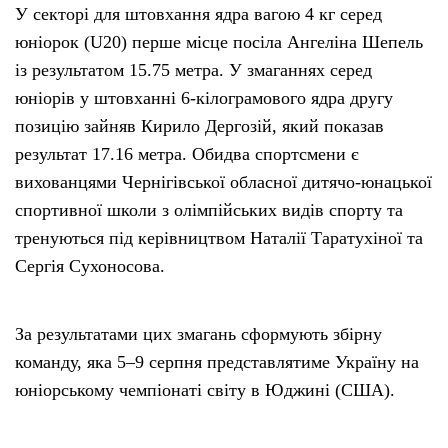
У секторі для штовхання ядра вагою 4 кг серед
юніорок (U20) перше місце посіла Ангеліна Шепель
із результатом 15.75 метра. У змаганнях серед
юніорів у штовханні 6-кілограмового ядра другу
позицію зайняв Кирило Дергозій, який показав
результат 17.16 метра. Обидва спортсмени є
вихованцями Чернігівської обласної дитячо-юнацької
спортивної школи з олімпійських видів спорту та
тренуються під керівництвом Наталії Таратухіної та
Сергія Сухоносова.
За результатами цих змагань сформують збірну
команду, яка 5–9 серпня представлятиме Україну на
юніорському чемпіонаті світу в Юджині (США).