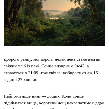
Доброго ранку, мої дорогі, нехай день стане вам як
свіжий хліб із печі. Сонце визирне о 04:42, а
сховається о 21:09, тож світла назбирається аж 16
годин і 27 хвилин.
Найпомітніше нині — дощик. Коли сонце
підніметься вище, короткий дощ накрапатиме щедро,