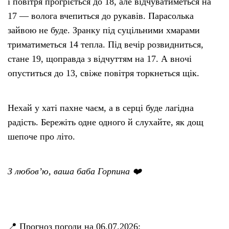
і повітря прогріється до 18, але відчуватиметься на
17 — волога вчепиться до рукавів. Парасолька
зайвою не буде. Зранку під суцільними хмарами
триматиметься 14 тепла. Під вечір розвидниться,
стане 19, щоправда з відчуттям на 17. А вночі
опуститься до 13, свіже повітря торкнеться щік.
Нехай у хаті пахне чаєм, а в серці буде лагідна
радість. Бережіть одне одного й слухайте, як дощ
шепоче про літо.
З любов’ю, ваша баба Горпина ❤️
📍 Прогноз погоди на 06.07.2026: