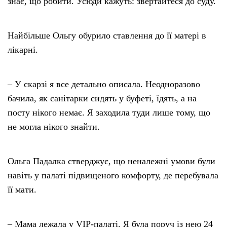
знає, що робити. Усюди кажуть: звертайтеся до суду.
Найбільше Ольгу обурило ставлення до її матері в
лікарні.
– У скарзі я все детально описала. Неодноразово
бачила, як санітарки сидять у буфеті, їдять, а на
посту нікого немає. Я заходила туди лише тому, що
не могла нікого знайти.
Ольга Падалка стверджує, що неналежні умови були
навіть у палаті підвищеного комфорту, де перебувала
її мати.
– Мама лежала у VIP-палаті. Я була поруч із нею 24