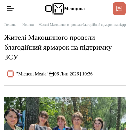
Менщина
Головна
Новини
Жителі Макошиного провели благодійний ярмарок на підтри
Жителі Макошиного провели
Новини
благодійний ярмарок на підтримку
Підтримати
ЗСУ
Інтерв’ю
"Місцеві Медіа"
06 Лип 2026 | 10:36
Тексти
Публікації
Про нас
Бюджет