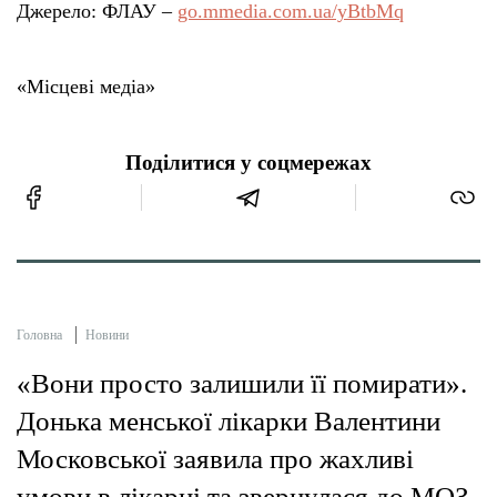
Джерело: ФЛАУ –
go.mmedia.com.ua/yBtbMq
«Місцеві медіа»
Поділитися у соцмережах
Головна
Новини
«Вони просто залишили її помирати».
Донька менської лікарки Валентини
Московської заявила про жахливі
умови в лікарні та звернулася до МОЗ