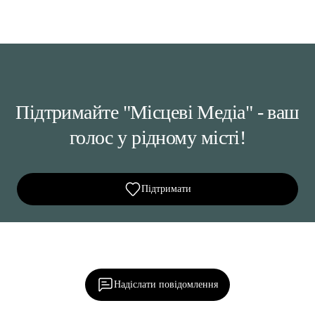
Підтримайте "Місцеві Медіа" - ваш
голос у рідному місті!
Підтримати
Ділися важливим, став запитання, обговорюй з
редакцією!
Надіслати повідомлення