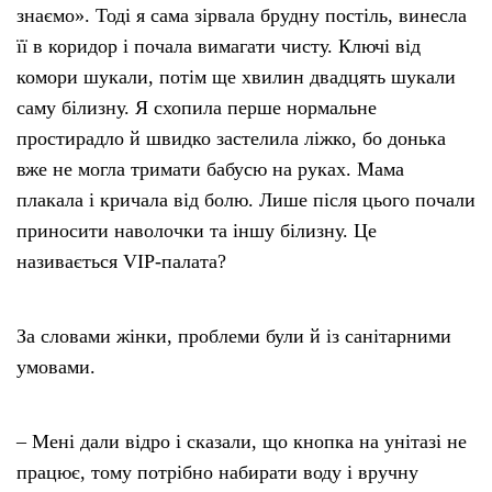
знаємо». Тоді я сама зірвала брудну постіль, винесла
її в коридор і почала вимагати чисту. Ключі від
комори шукали, потім ще хвилин двадцять шукали
саму білизну. Я схопила перше нормальне
простирадло й швидко застелила ліжко, бо донька
вже не могла тримати бабусю на руках. Мама
плакала і кричала від болю. Лише після цього почали
приносити наволочки та іншу білизну. Це
називається VIP-палата?
За словами жінки, проблеми були й із санітарними
умовами.
– Мені дали відро і сказали, що кнопка на унітазі не
працює, тому потрібно набирати воду і вручну