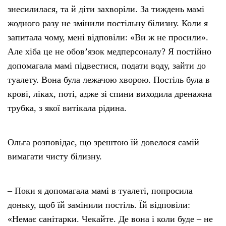
знесилилася, та й діти захворіли. За тиждень мамі
жодного разу не змінили постільну білизну. Коли я
запитала чому, мені відповіли: «Ви ж не просили».
Але хіба це не обов’язок медперсоналу? Я постійно
допомагала мамі підвестися, подати воду, зайти до
туалету. Вона була лежачою хворою. Постіль була в
крові, ліках, поті, адже зі спини виходила дренажна
трубка, з якої витікала рідина.
Ольга розповідає, що зрештою їй довелося самій
вимагати чисту білизну.
– Поки я допомагала мамі в туалеті, попросила
доньку, щоб їй замінили постіль. Їй відповіли:
«Немає санітарки. Чекайте. Де вона і коли буде – не