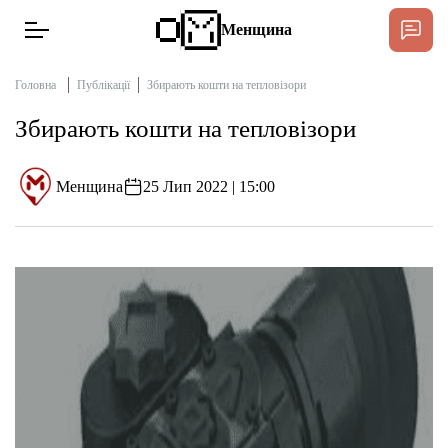
Менщина
Головна
Публікації
Збирають кошти на тепловізори
Збирають кошти на тепловізори
Новини
Підтримат
Менщина
25 Лип 2022 | 15:00
Інтерв’ю
Тексти
Публікації
Про нас
Бюджет