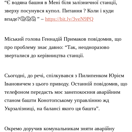
“Є водяна башня в Мені біля залізничної станції,
зверху посунувся купол. Питання ? Коли і куди
впаде?🤔🤔🤔 ” –
https://bit.ly/3veN9PQ
Міський голова Геннадій Примаков повідомив, що
про проблему знає давно: “Так, неодноразово
зверталися до керівництва станції.
Сьогодні, до речі, спілкувався з Пилипенком Юрієм
Івановичем з цього приводу. Останній повідомив, що
телефоном передасть моє занепокоєння аварійним
станом башти Конотопському управлінню жд
Укрзалізниці, на балансі якого ця башта”.
Окремо доручив комунальникам зняти аварійну