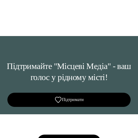
Підтримайте "Місцеві Медіа" - ваш
голос у рідному місті!
Підтримати
Ділися важливим, став запитання, обговорюй з
редакцією!