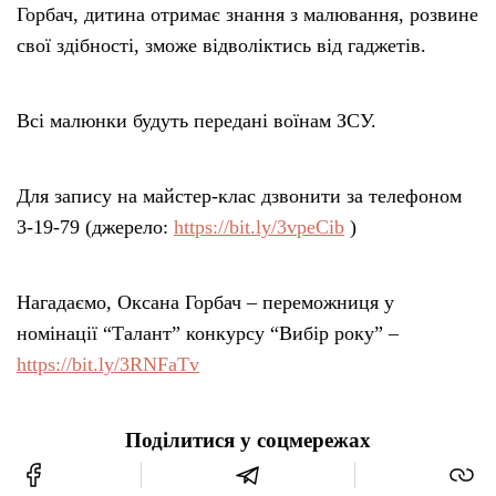
Горбач, дитина отримає знання з малювання, розвине
свої здібності, зможе відволіктись від гаджетів.
Всі малюнки будуть передані воїнам ЗСУ.
Для запису на майстер-клас дзвонити за телефоном
3-19-79 (джерело:
https://bit.ly/3vpeCib
)
Нагадаємо, Оксана Горбач – переможниця у
номінації “Талант” конкурсу “Вибір року” –
https://bit.ly/3RNFaTv
Поділитися у соцмережах