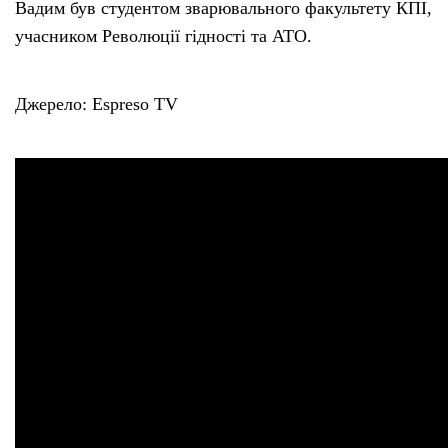
Вадим був студентом зварювального факультету КПІ,
учасником Революції гідності та АТО.
Джерело: Espreso TV