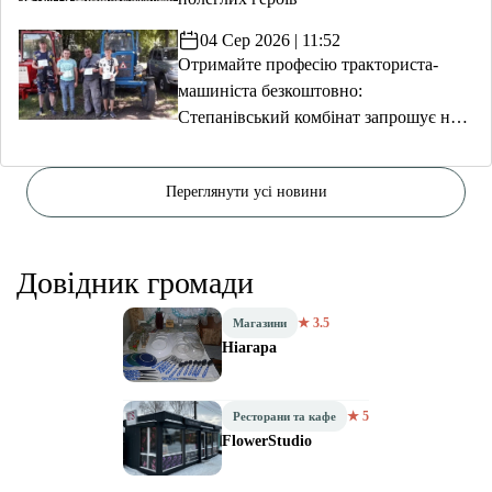
04 Сер 2026 | 11:52
Отримайте професію тракториста-
машиніста безкоштовно:
Степанівський комбінат запрошує на
навчання
Переглянути усі новини
Довідник громади
★ 3.5
Магазини
Ніагара
★ 5
Ресторани та кафе
FlowerStudio