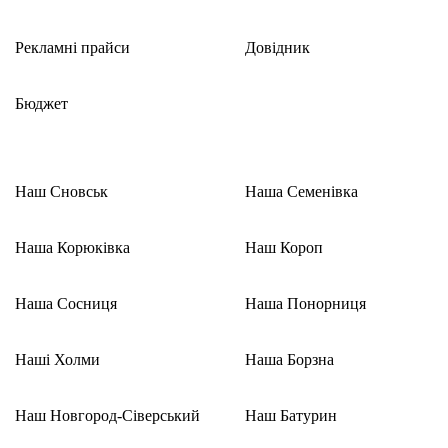
Рекламні прайси
Довідник
Бюджет
Наш Сновськ
Наша Семенівка
Наша Корюківка
Наш Короп
Наша Сосниця
Наша Понорниця
Наші Холми
Наша Борзна
Наш Новгород-Сіверський
Наш Батурин