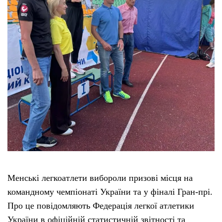
Тендери
Довідник
Контакти
Рекламні прайси
Підтримати «місцевих»
Редакційна політика
Менські легкоатлети вибороли призові місця на
Етичний кодекс
командному чемпіонаті України та у фіналі Гран-прі.
Про це повідомляють Федерація легкої атлетики
України в офіційній статистичній звітності та