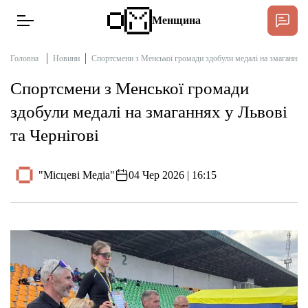
Менщина
Головна
Новини
Спортсмени з Менської громади здобули медалі на змаганнях у
Спортсмени з Менської громади
Новини
здобули медалі на змаганнях у Львові
Підтримати
та Чернігові
Інтерв’ю
"Місцеві Медіа"
04 Чер 2026 | 16:15
Тексти
Публікації
Про нас
Бюджет