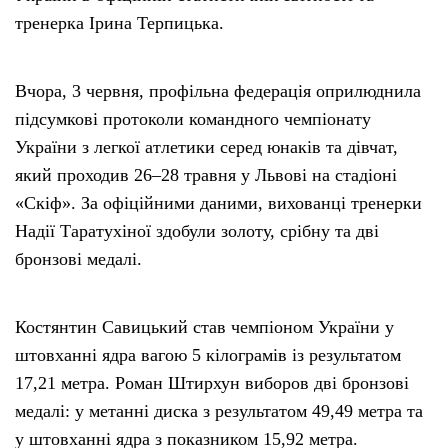
тренерка Ірина Терпицька.
Вчора, 3 червня, профільна федерація оприлюднила
підсумкові протоколи командного чемпіонату
України з легкої атлетики серед юнаків та дівчат,
який проходив 26–28 травня у Львові на стадіоні
«Скіф». За офіційними даними, вихованці тренерки
Надії Таратухіної здобули золоту, срібну та дві
бронзові медалі.
Костянтин Савицький став чемпіоном України у
штовханні ядра вагою 5 кілограмів із результатом
17,21 метра. Роман Штирхун виборов дві бронзові
медалі: у метанні диска з результатом 49,49 метра та
у штовханні ядра з показником 15,92 метра.