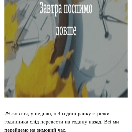
Тендери
Довідник
Контакти
Рекламні прайси
Підтримати «місцевих»
Редакційна політика
Етичний кодекс
29 жовтня, у неділю, о 4 годині ранку стрілки
годинника слід перевести на годину назад. Всі ми
перейдемо на зимовий час.