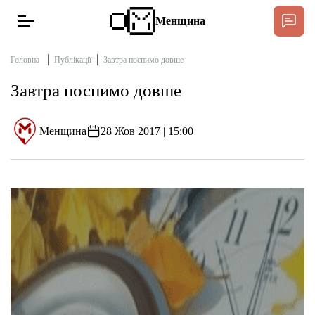
Менщина
Головна
Публікації
Завтра поспимо довше
Завтра поспимо довше
Новини
Підтримати
Менщина
28 Жов 2017 | 15:00
Інтерв’ю
Тексти
Публікації
Про нас
Бюджет