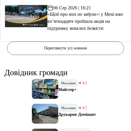
06 Сер 2026 | 16:21
«Щоб про них не забули»: у Мені вже
вп’ятнадцяте пройшла акція на
підтримку зниклих безвісти
Переглянути усі новини
Довідник громади
★ 4.2
Магазини
Майстер+
★ 4.7
Магазини
Друкарня Домінант