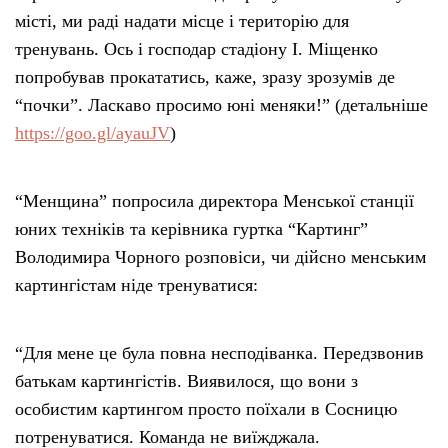
місті, ми раді надати місце і територію для
тренувань. Ось і господар стадіону І. Міщенко
попробував прокататись, каже, зразу зрозумів де
“почки”. Ласкаво просимо юні меняки!” (детальніше
https://goo.gl/ayauJV
)
“Менщина” попросила директора Менської станції
юних техніків та керівника гуртка “Картинг”
Володимира Чорного розповіси, чи дійсно менським
картингістам ніде тренуватися:
“Для мене це була повна несподіванка. Передзвонив
батькам картингістів. Виявилося, що вони з
особистим картингом просто поїхали в Сосницю
потренуватися. Команда не виїжджала.