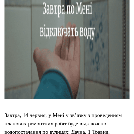
Тендери
Довідник
Контакти
Рекламні прайси
Підтримати «місцевих»
Редакційна політика
Етичний кодекс
Завтра, 14 червня, у Мені у зв’язку з проведенням
планових ремонтних робіт буде відключено
водопостачання по вулицях: Дачна, 1 Травня,