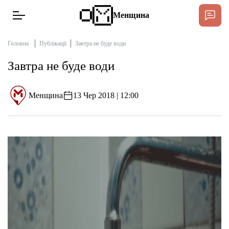
Менщина
Головна
Публікації
Завтра не буде води
Завтра не буде води
Новини
Підтримати
Менщина
13 Чер 2018 | 12:00
Інтерв’ю
Тексти
Публікації
Про нас
Бюджет