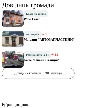
Довідник громади
Краса та догляд
Wow Laser
★ 5
Автосервіс
Магазин “АВТОЗАПЧАСТИНИ”
★ 4.2
Ресторани та кафе
Кафе “Пивна Станція”
Довідник громади · 201 закладів
Рубрики довідника