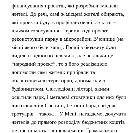
фінансування проектів, які розробили місцеві
жителі. До речі, самі ж місцеві жителі обирають,
які проекти будуть профінансовані, а які ні –
шляхом голосування. Переміг тоді проект
реконструкції парку в мікрорайоні В’юнище (на
місці якого були хащі). Гроші з бюджету були
виділені відносно невеликі, але оскільки це
“народний проект”, то з його реалізацією
допомогли самі жителі: прибрали та
облаштовували територію, допомагали з
будівництвом. Світлодіодні ліхтарі, якими
освітили парк, і металеві стовпчики для них були
виготовлені в Сосниці, бетонні бордюри для
тротуарів – також… У Мені, нагадаємо, долучати
жителів до прямого розподілу бюджетних коштів
не поспішають – впровадження Громадського