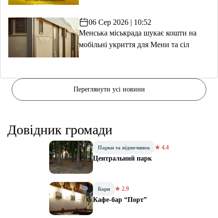
06 Сер 2026 | 10:52
Менська міськрада шукає кошти на
мобільні укриття для Мени та сіл
Переглянути усі новини
Довідник громади
★ 4.4
Парки та відпочинок
Центральний парк
★ 2.9
Бари
Кафе-бар “Порт”