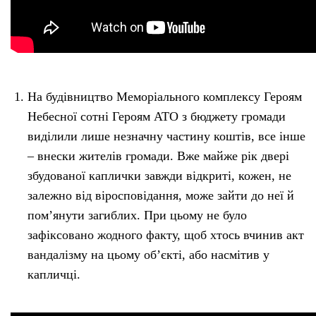
На будівництво Меморіального комплексу Героям
Небесної сотні Героям АТО з бюджету громади
виділили лише незначну частину коштів, все інше
– внески жителів громади. Вже майже рік двері
збудованої каплички завжди відкриті, кожен, не
залежно від віросповідання, може зайти до неї й
пом’янути загиблих. При цьому не було
зафіксовано жодного факту, щоб хтось вчинив акт
вандалізму на цьому об’єкті, або насмітив у
капличці.