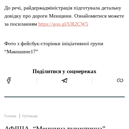
До речі, райдержадміністрація підготувала детальну
довідку про дороги Менщини. Ознайомитися можете
за посиланням
https://goo.gl/UR2CW5
Фото з фейсбук-сторінки ініціативної групи
“Макошине17”
Поділитися у соцмережах
Головна
Публікації
АФІША. “Менщина туристична”