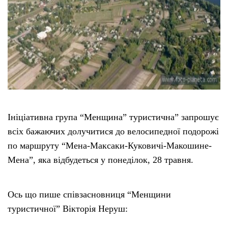
Ініціативна група “Менщина” туристична” запрошує
всіх бажаючих долучитися до велосипедної подорожі
по маршруту “Мена-Максаки-Куковичі-Макошине-
Мена”, яка відбудеться у понеділок, 28 травня.
Ось що пише співзасновниця “Менщини
туристичної” Вікторія Неруш: