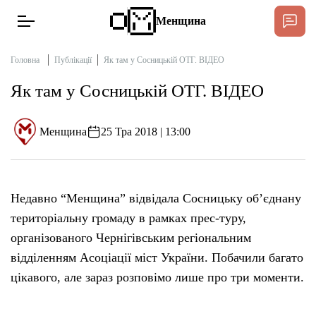
Менщина
Головна
Публікації
Як там у Сосницькій ОТГ. ВІДЕО
Як там у Сосницькій ОТГ. ВІДЕО
Новини
Підтримат
Менщина
25 Тра 2018 | 13:00
Інтерв’ю
Тексти
Недавно “Менщина” відвідала Сосницьку об’єднану
територіальну громаду в рамках прес-туру,
Публікації
організованого Чернігівським регіональним
відділенням Асоціації міст України. Побачили багато
Про нас
цікавого, але зараз розповімо лише про три моменти.
Бюджет