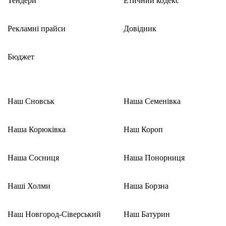
Тендери
Етичний кодекс
Рекламні прайси
Довідник
Бюджет
Наш Сновськ
Наша Семенівка
Наша Корюківка
Наш Короп
Наша Сосниця
Наша Понорниця
Наші Холми
Наша Борзна
Наш Новгород-Сіверський
Наш Батурин