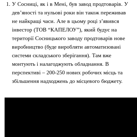
У Сосниці, як і в Мені, був завод продтоварів. У
дев’яності та нульові роки він також переживав
Тендери
не найкращі часи. Але в цьому році з’явився
інвестор (ТОВ “КАПЕЛОУ”), який будує на
Довідник
території Сосницького заводу продтоварів нове
виробництво (буде виробляти автоматизовані
Контакти
системи складського зберігання). Там вже
монтують і налагоджують обладнання. В
Рекламні прайси
перспективі – 200-250 нових робочих місць та
збільшення надходжень до місцевого бюджету.
Підтримати «місцевих»
Редакційна політика
Етичний кодекс