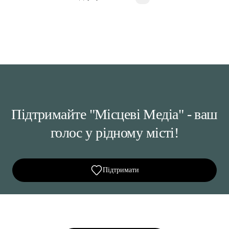
Підтримайте "Місцеві Медіа" - ваш
голос у рідному місті!
Підтримати
Ділися важливим, став запитання, обговорюй з
редакцією!