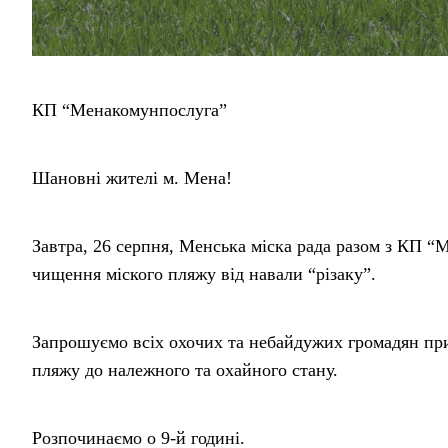
КП “Менакомунпослуга”
Шановні жителі м. Мена!
Завтра, 26 серпня, Менська міска рада разом з КП 
чищення міского пляжу від навали “різаку”.
Запрошуємо всіх охочих та небайдужих громадян при
пляжу до належного та охайного стану.
Розпочинаємо о 9-й годині.