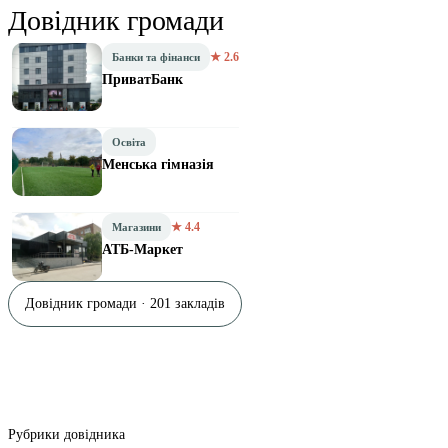
Довідник громади
★ 2.6
Банки та фінанси
ПриватБанк
Освіта
Менська гімназія
★ 4.4
Магазини
АТБ-Маркет
Довідник громади · 201 закладів
Рубрики довідника