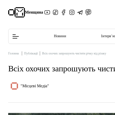
Менщина
Новини
Інтерв’
Головна
Публікації
Всіх охочих запрошують чистити річку від різаку
Редакційна політика
Етичний кодекс
Всіх охочих запрошують чисти
"Місцеві Медіа"