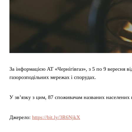
За інформацією АТ «Чернігівгаз», з 5 по 9 вересня в
газорозподільних мережах і спорудах.
У зв’язку з цим, 87 споживачам названих населених п
Джерело:
https://bit.ly/3R6NjkX