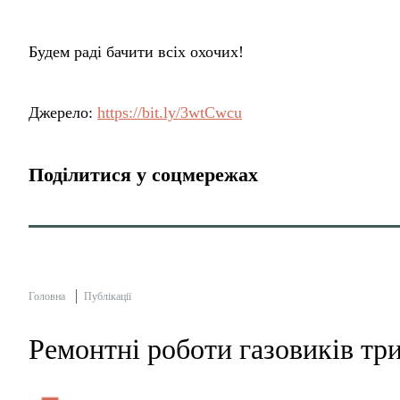
Будем раді бачити всіх охочих!
Джерело:
https://bit.ly/3wtCwcu
Поділитися у соцмережах
Головна
Публікації
Ремонтні роботи газовиків тр