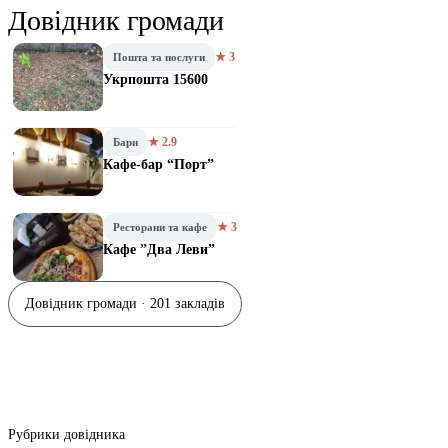
Довідник громади
★ 3
Пошта та послуги
Укрпошта 15600
★ 2.9
Бари
Кафе-бар “Порт”
★ 3
Ресторани та кафе
Кафе ”Два Леви”
Довідник громади · 201 закладів
Рубрики довідника