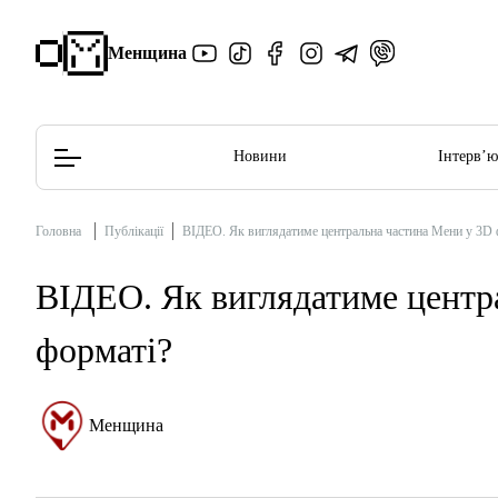
Менщина
Новини
Інтерв’
Головна
Публікації
ВІДЕО. Як виглядатиме центральна частина Мени у 3D 
Редакційна політика
Етичний кодекс
ВІДЕО. Як виглядатиме центр
форматі?
Менщина