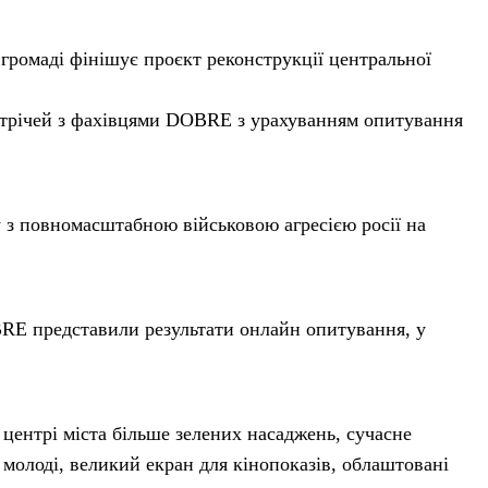
ромаді фінішує проєкт реконструкції центральної
устрічей з фахівцями DOBRE з урахуванням опитування
у з повномасштабною військовою агресією росії на
BRE представили результати онлайн опитування, у
 центрі міста більше зелених насаджень, сучасне
 молоді, великий екран для кінопоказів, облаштовані