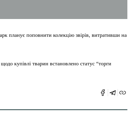
арк планує поповнити колекцію звірів, витративши на
ї щодо купівлі тварин встановлено статус “торги