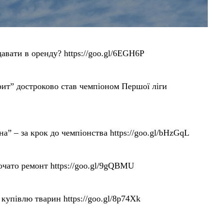
вати в оренду? https://goo.gl/6EGH6P
достроково став чемпіоном Першої ліги
а крок до чемпіонства https://goo.gl/bHzGqL
ато ремонт https://goo.gl/9gQBMU
упівлю тварин https://goo.gl/8p74Xk