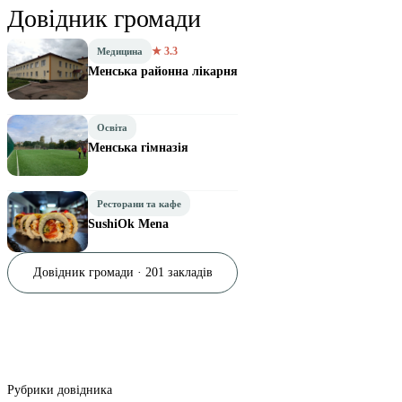
Довідник громади
★ 3.3
Медицина
Менська районна лікарня
Освіта
Менська гімназія
Ресторани та кафе
SushiOk Mena
Довідник громади · 201 закладів
Рубрики довідника