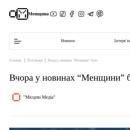
Менщина
Новини
Інтерв’
Головна
Публікації
Вчора у новинах “Менщини” було:
Редакційна політика
Етичний кодекс
Вчора у новинах “Менщини” б
"Місцеві Медіа"