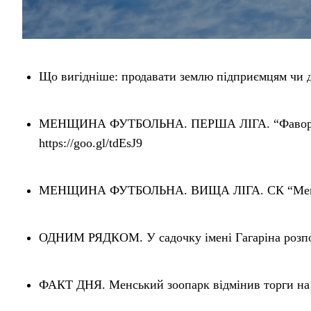
Що вигідніше: продавати землю підприємцям чи да
МЕНЩИНА ФУТБОЛЬНА. ПЕРША ЛІГА. “Фаворит” 
https://goo.gl/tdEsJ9
МЕНЩИНА ФУТБОЛЬНА. ВИЩА ЛІГА. СК “Мена” – з
ОДНИМ РЯДКОМ. У садочку імені Гагаріна розпоч
ФАКТ ДНЯ. Менський зоопарк відмінив торги на к