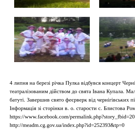
4 липня на березі річка Пулка відбувся концерт Черн
театралізованим дійством до свята Івана Купала. М
батуті. Завершив свято феєрверк від чернігівських пі
Інформація зі сторінки в. о. старости с. Блистова Р
https://www.facebook.com/permalink.php?story_fbid
http://meadm.cg.gov.ua/index.php?id=252393&tp=0