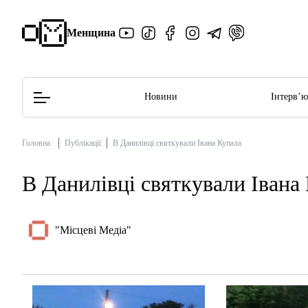
Менщина
Новини
Інтерв’
Головна
Публікації
В Данилівці святкували Івана Купала
Редакційна політика
Етичний кодекс
В Данилівці святкували Івана
"Місцеві Медіа"