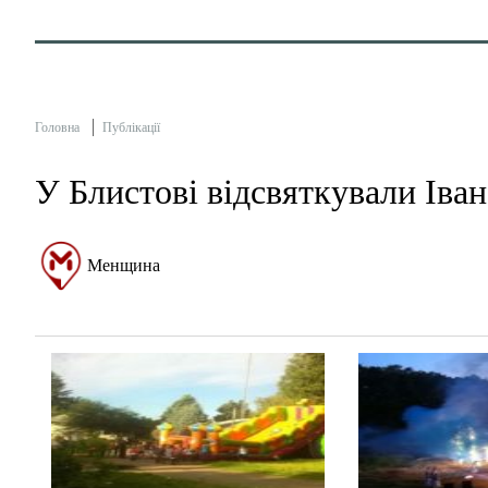
Головна
Публікації
У Блистові відсвяткували Іва
Менщина