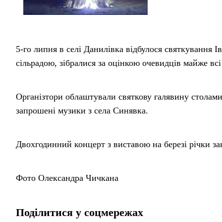
5-го липня в селі Данилівка відбулося святкування І
сільрадою, зібралися за оцінкою очевидців майже всі
Організтори облаштували святкову галявину столами
запрошені музики з села Синявка.
Двохгодинний концерт з виставою на березі річки з
Фото Олександра Чичкана
Поділитися у соцмережах