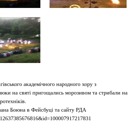
ігівського академічного народного хору з
алюки на святі пригощались морозивом та стрибали на
ротехніків.
омана Боюна в Фейсбуці та сайту РДА
=2012637385676816&id=100007917217831