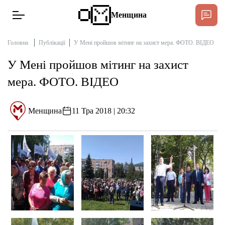
Менщина
Головна
Публікації
У Мені пройшов мітинг на захист мера. ФОТО. ВІДЕО
У Мені пройшов мітинг на захист
Новини
мера. ФОТО. ВІДЕО
Підтримат
Інтерв’ю
Менщина
11 Тра 2018 | 20:32
Тексти
Публікації
Про нас
Бюджет