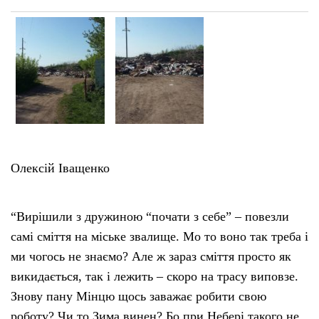
Олексій Іващенко
“Вирішили з дружиною “почати з себе” – повезли
самі сміття на міське звалище. Мо то воно так треба і
ми чогось не знаємо? Але ж зараз сміття просто як
викидається, так і лежить – скоро на трасу виповзе.
Знову пану Мінцю щось заважає робити свою
роботу? Чи то Зима винен? Бо при Небері такого не