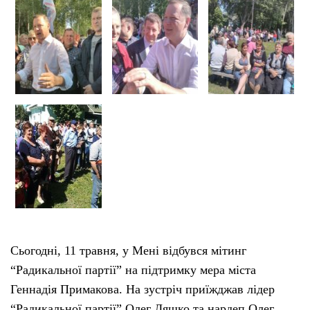
Тендери
Довідник
Контакти
Рекламні прайси
Підтримати «місцевих»
Редакційна політика
Сьогодні, 11 травня, у Мені відбувся мітинг
Етичний кодекс
“Радикальної партії” на підтримку мера міста
Геннадія Примакова. На зустріч приїжджав лідер
“Радикальної партії” Олег Ляшко та нардеп Олег