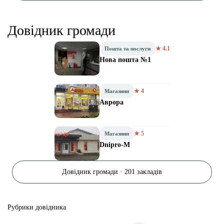
Довідник громади
★ 4.1
Пошта та послуги
Нова пошта №1
★ 4
Магазини
Аврора
★ 5
Магазини
Dnipro-M
Довідник громади · 201 закладів
Рубрики довідника