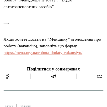
роботу “Менеджера із збуту”, “Водія
автотранспортних засобів”
—-
Якщо хочете додати на “Менщину” оголошення про
роботу (вакансію), заповніть цю форму
https://mena.org.ua/robota-dodaty-vakansiyu/
Поділитися у соцмережах
Головна
Публікації