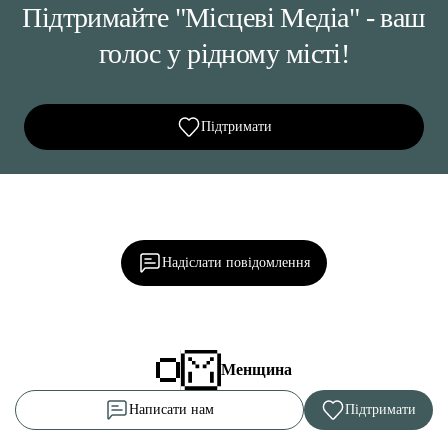
Підтримайте "Місцеві Медіа" - ваш
голос у рідному місті!
Підтримати
Ділися важливим, став запитання, обговорюй з
редакцією!
Надіслати повідомлення
Менщина
Написати нам
Підтримати