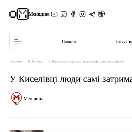
Менщина
Новини
Інтерв’
Головна
Публікації
У Киселівці люди самі затримали правопорушника
Редакційна політика
Етичний кодекс
У Киселівці люди самі затри
Менщина