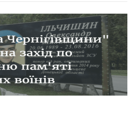
ків громадської організації “Єдина родина
еоголошеній російсько-українській війні з північних