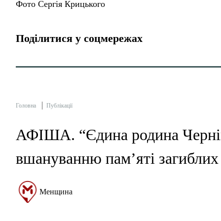
Фото Сергія Крицького
Поділитися у соцмережах
Головна
Публікації
АФІША. “Єдина родина Черніг
вшануванню пам’яті загиблих 
Менщина