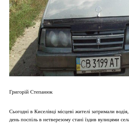
Григорій Степанюк
Сьогодні в Киселівці місцеві жителі затримали воді
день поспіль в нетверезому стані їздив вулицями сел