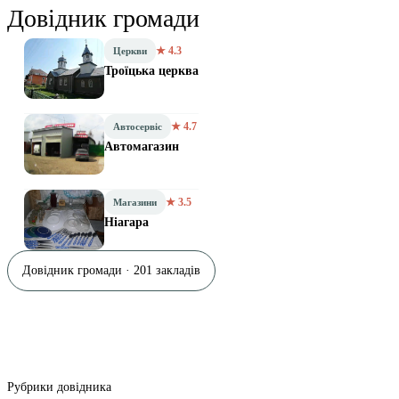
Довідник громади
★ 4.3
Церкви
Троїцька церква
★ 4.7
Автосервіс
Автомагазин
★ 3.5
Магазини
Ніагара
Довідник громади · 201 закладів
Рубрики довідника