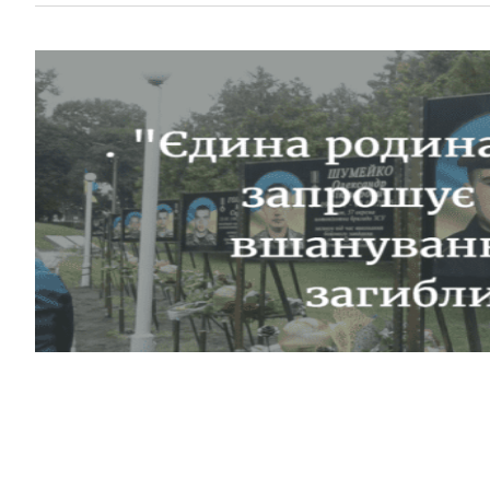
Завтра, 26 серпня, у Мені відбудеться зустріч учасни
Чернігівщини”, на яку приїдуть родини загиблих у н