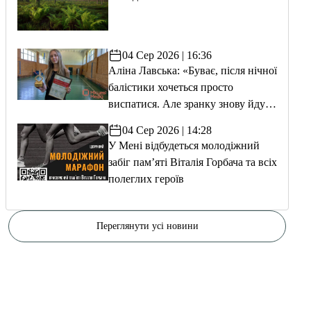
04 Сер 2026 | 16:36
Аліна Лавська: «Буває, після нічної
балістики хочеться просто
виспатися. Але зранку знову йду
тренуватися»
04 Сер 2026 | 14:28
У Мені відбудеться молодіжний
забіг пам’яті Віталія Горбача та всіх
полеглих героїв
Переглянути усі новини