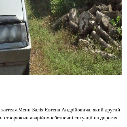
я, жителя Мени Балія Євгена Андрійовича, який другий
а, створюючи аварійнонебезпечні ситуації на дорогах.