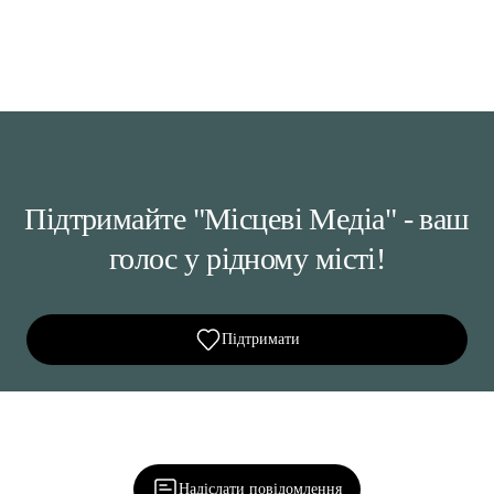
Підтримайте "Місцеві Медіа" - ваш
голос у рідному місті!
Підтримати
Ділися важливим, став запитання, обговорюй з
редакцією!
Надіслати повідомлення