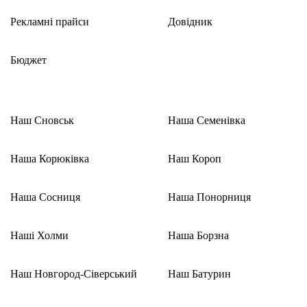
Рекламні прайси
Довідник
Бюджет
Наш Сновськ
Наша Семенівка
Наша Корюківка
Наш Короп
Наша Сосниця
Наша Понорниця
Наші Холми
Наша Борзна
Наш Новгород-Сіверський
Наш Батурин