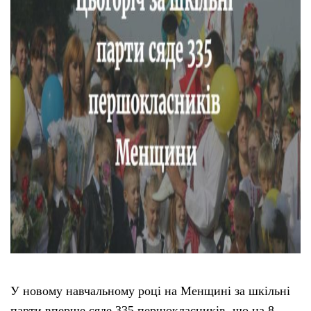
Тендери
Довідник
Контакти
Рекламні прайси
Підтримати «місцевих»
Редакційна політика
Етичний кодекс
У новому навчальному році на Менщині за шкільні
парти вперше сяде 335 першокласників, що на 8