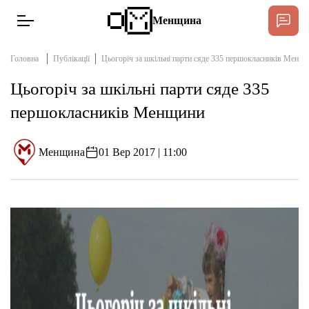
Менщина
Головна
Публікації
Цьогоріч за шкільні парти сяде 335 першокласників Менщ
Цьогоріч за шкільні парти сяде 335
Новини
першокласників Менщини
Підтримати
Інтерв’ю
Менщина
01 Вер 2017 | 11:00
Тексти
Публікації
Про нас
Бюджет