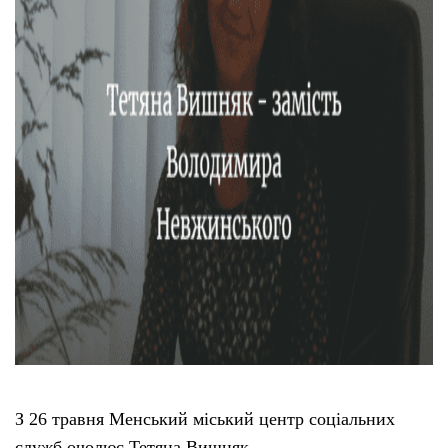
Тендери
Довідник
Контакти
Рекламні прайси
Підтримати «місцевих»
Редакційна політика
Етичний кодекс
З 26 травня Менський міський центр соціальних
служб очолює Тетяна Вишняк.