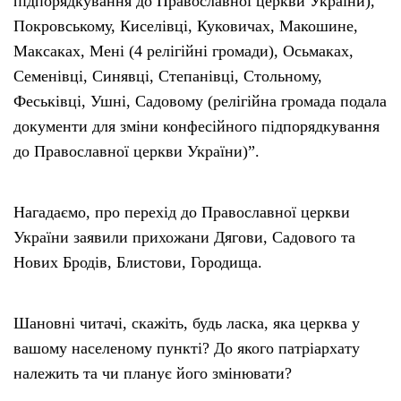
підпорядкування до Православної церкви України),
Покровському, Киселівці, Куковичах, Макошине,
Максаках, Мені (4 релігійні громади), Осьмаках,
Семенівці, Синявці, Степанівці, Стольному,
Феськівці, Ушні, Садовому (релігійна громада подала
документи для зміни конфесійного підпорядкування
до Православної церкви України)”.
Нагадаємо, про перехід до Православної церкви
України заявили прихожани Дягови, Садового та
Нових Бродів, Блистови, Городища.
Шановні читачі, скажіть, будь ласка, яка церква у
вашому населеному пункті? До якого патріархату
належить та чи планує його змінювати?