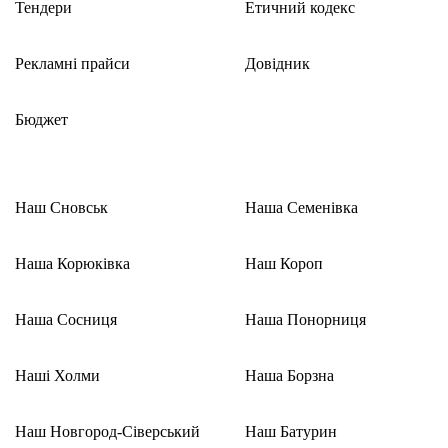
Тендери
Етичний кодекс
Рекламні прайси
Довідник
Бюджет
Наш Сновськ
Наша Семенівка
Наша Корюківка
Наш Короп
Наша Сосниця
Наша Понорниця
Наші Холми
Наша Борзна
Наш Новгород-Сіверський
Наш Батурин