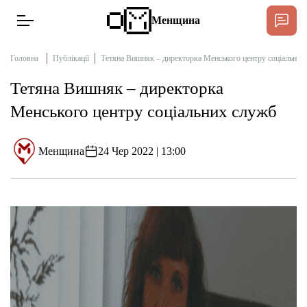
Менщина
Головна
Публікації
Тетяна Вишняк – директорка Менського центру соціальних
Тетяна Вишняк – директорка
Новини
Менського центру соціальних служб
Підтримати
Інтерв’ю
Менщина
24 Чер 2022 | 13:00
Тексти
Публікації
Про нас
Бюджет