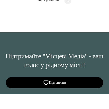
Держустанови
13
Підтримайте "Місцеві Медіа" - ваш
голос у рідному місті!
Підтримати
Ділися важливим, став запитання, обговорюй з
редакцією!