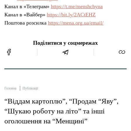
Канал в «Телеграм»
https://t.me/menshchyna
Канал в «Вайбер»
https://bit.ly/2ACtEHZ
Поштова розсилка
https://mena.org.ua/email/
Поділитися у соцмережах
Головна
Публікації
“Віддам картоплю”, “Продам “Яву”,
“Шукаю роботу на літо” та інші
оголошення на “Менщині”