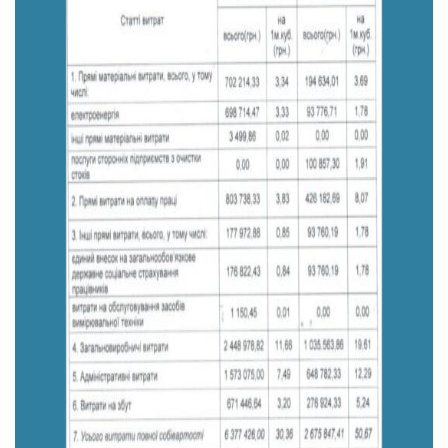
Тендери
Довідник
Контакти
Рекламні прайси
Підтримати «місцевих»
Редакційна політика
Етичний кодекс