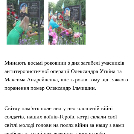
Минають восьмі роковини з дня загибелі учасників
антитерористичної операції Олександра Уткіна та
Максима Андрейченка, шість років тому від тяжкого
поранення помер Олександр Ільчишин.
Світлу пам’ять полеглих у неоголошеній війні
солдатів, наших воїнів-Героїв, котрі склали свої
світлі молоді голови на полях війни за нашу з вами
свободу, за наші незалежність і мирне небо,