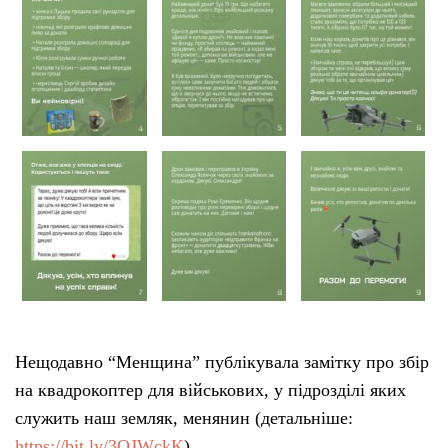
Тендери
Довідник
Контакти
Рекламні прайси
Підтримати «місцевих»
Редакційна політика
Нещодавно “Менщина” публікувала замітку про збір
Етичний кодекс
на квадрокоптер для військових, у підрозділі яких
служить наш земляк, менянин (детальніше:
https://bit.ly/3QJWckK
).