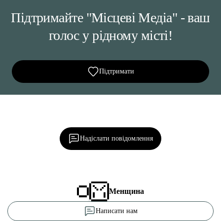
Підтримайте "Місцеві Медіа" - ваш
голос у рідному місті!
Підтримати
Ділися важливим, став запитання, обговорюй з
редакцією!
Надіслати повідомлення
Менщина
Написати нам