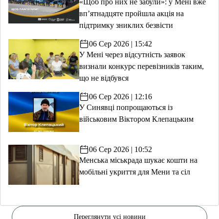
«Щоб про них не забули»: у Мені вже
вп’ятнадцяте пройшла акція на
підтримку зниклих безвісти
06 Сер 2026 | 15:42
У Мені через відсутність заявок
визнали конкурс перевізників таким,
що не відбувся
06 Сер 2026 | 12:16
У Синявці попрощаються із
військовим Віктором Клепацьким
06 Сер 2026 | 10:52
Менська міськрада шукає кошти на
мобільні укриття для Мени та сіл
Переглянути усі новини