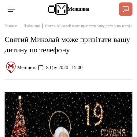
Менщина
Головна
Публікації
Святий Миколай може привітати вашу дитину по телефону
Святий Миколай може привітати вашу
Новини
дитину по телефону
Підтримати
Інтерв’ю
Менщина
18 Гру 2020 | 15:00
Тексти
Публікації
Про нас
Бюджет