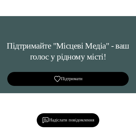
Підтримайте "Місцеві Медіа" - ваш
голос у рідному місті!
Підтримати
Ділися важливим, став запитання, обговорюй з
редакцією!
Надіслати повідомлення