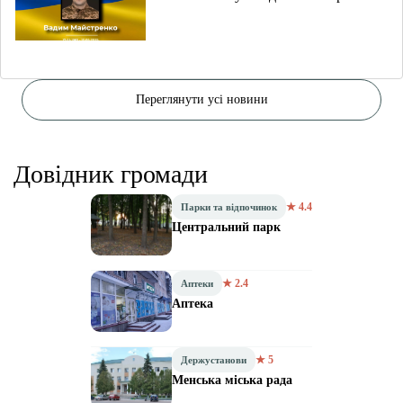
Переглянути усі новини
Довідник громади
★ 4.4
Парки та відпочинок
Центральний парк
★ 2.4
Аптеки
Аптека
★ 5
Держустанови
Менська міська рада