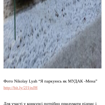
Фото Nikolay Lyah “Я паркуюсь як МУДАК -Мена”
http://bit.ly/2J1jnJH
Для участі у конкурсі потрібно придумати підпис і