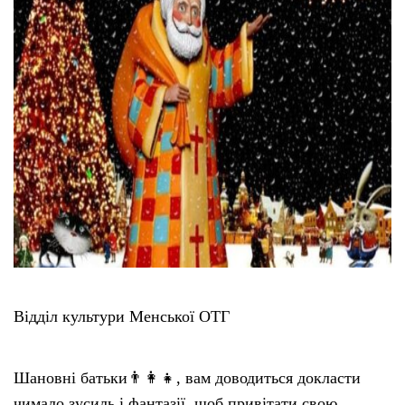
Тендери
Довідник
Контакти
Рекламні прайси
Підтримати «місцевих»
Редакційна політика
Відділ культури Менської ОТГ
Етичний кодекс
Шановні батьки👨‍👩‍👧, вам доводиться докласти
чимало зусиль і фантазії, щоб привітати свою