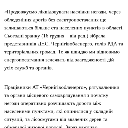
«Продовжуємо ліквідовувати наслідки негоди, через
обледеніння дротів без електропостачання ще
залишаються більше ста населених пунктів в області.
Сьогодні зранку (16 грудня – від ред.) зібрала
представників ДНС, Чернігівобленерго, голів РДА та
територіальних громад. Те як швидко ми відновимо
енергопосатчання зележить від злагодженості дій
усіх служб та органів.
Працівники АТ «Чернігівобленерго», рятувальники
та органи місцевого самоврядування з початку
негоди оперативно розчищають дороги між
населеними пунктами, які опинилися у складній
ситуації, та лісосмугами від звалених дерев та
обмерзлої низової порослі. Зараз важливо