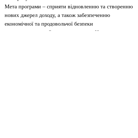
Мета програми – сприяти відновленню та створенню
нових джерел доходу, а також забезпеченню
економічної та продовольчої безпеки
домогосподарств. Основна громада – Новгород-
Сіверська, додаткові 1–2 громади будуть визначені в
процесі реалізації проєкту.
Деталі –
https://tinyurl.com/2emff3v7
.
Аліна Козацька, “Місцеві медіа”
Поділитися у соцмережах