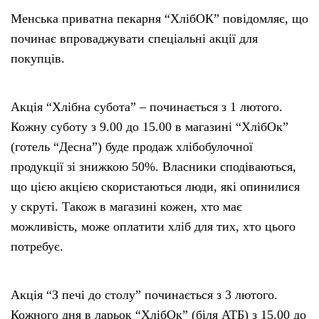
Менська приватна пекарня “ХлібОК” повідомляє, що
починає впроваджувати спеціальні акції для
покупців.
Акція “Хлібна субота” – починається з 1 лютого.
Кожну суботу з 9.00 до 15.00 в магазині “ХлібОк”
(готель “Десна”) буде продаж хлібобулочної
продукції зі знижкою 50%. Власники сподіваються,
що цією акцією скористаються люди, які опинилися
у скруті. Також в магазині кожен, хто має
можливість, може оплатити хліб для тих, хто цього
потребує.
Акція “З печі до столу” починається з 3 лютого.
Кожного дня в ларьок “ХлібОк” (біля АТБ) з 15.00 до