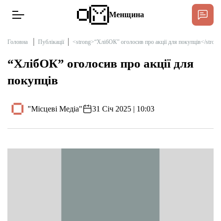
Менщина
Головна
Публікації
<strong>“ХлібОК” оголосив про акції для покупців</stron
“ХлібОК” оголосив про акції для
Новини
покупців
Підтримати
Інтерв’ю
"Місцеві Медіа"
31 Січ 2025 | 10:03
Тексти
Публікації
Про нас
Бюджет