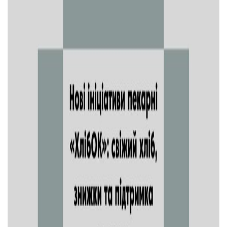
Тендери
Довідник
Контакти
Рекламні прайси
Підтримати «місцевих»
Редакційна політика
Етичний кодекс