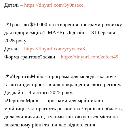
Деталі –
https://tinyurl.com/3y9nsece
.
📌Грант до $30 000 на створення програми розвитку
для підприємців (UMAEF). Дедлайн – 31 березня
2025 року.
Деталі –
https://tinyurl.com/ycywaca3
.
Форма грантової заяви –
https://tinyurl.com/zefcct49
.
📌«ЧернігівМрії» – програма для молоді, яка хоче
втілити ідеї проєктів для покращення свого регіону.
Дедлайн – 4 лютого 2025 року.
«ЧернігівМрії» — програми для мрійників і
мрійниць, які прагнуть розвивати Чернігів і область,
долаючи виклики, з якими зіштовхуються міста на
локальному рівні та під час відновлення