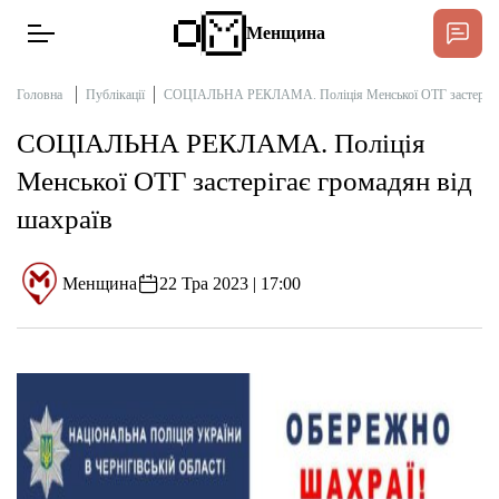
Менщина
Головна
Публікації
СОЦІАЛЬНА РЕКЛАМА. Поліція Менської ОТГ застерігає 
СОЦІАЛЬНА РЕКЛАМА. Поліція
Новини
Менської ОТГ застерігає громадян від
Підтримати
шахраїв
Інтерв’ю
Менщина
22 Тра 2023 | 17:00
Тексти
Публікації
Про нас
Бюджет