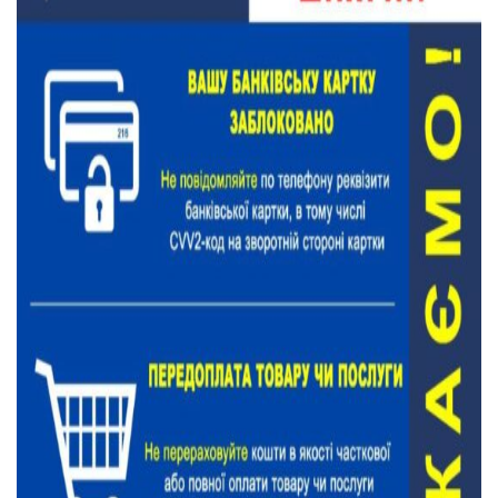
Тендери
Довідник
Контакти
Рекламні прайси
Підтримати «місцевих»
Редакційна політика
Етичний кодекс