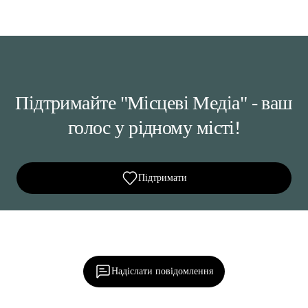
Підтримайте "Місцеві Медіа" - ваш
голос у рідному місті!
Підтримати
Ділися важливим, став запитання, обговорюй з
редакцією!
Надіслати повідомлення