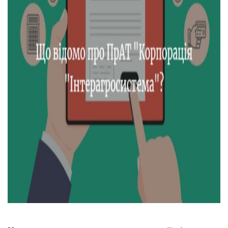
Тендери
Довідник
Контакти
Рекламні прайси
Підтримати «місцевих»
Редакційна політика
Етичний кодекс