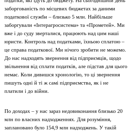
податки, які ідуть до бюджету. На сьогоднішній день
заборгованість по місцевих бюджетах за даними
податкової служби – близько 5 млн. Найбільше
заборгували «Інтерагросистема» та «Прометей». Ми
вже і до суду зверталися, працюють над цим наші
юристи. Контроль над податками, їхньою сплатою –
це справа податкової. Ми нічого зробити не можемо.
До нас надходять звернення від підприємців, щодо
звільнення від сплати податків, але підстав для цього
немає. Коли дивишся хронологію, то ці звернення
пишуть одні й ті ж самі підприємства, як і не
платили і до війни.
По доходах – у нас зараз недовиконання близько 20
млн по власних надходженнях. Для розуміння,
заплановано було 154,9 млн надходжень. У такій