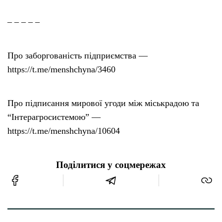
– – – – –
Про заборгованість підприємства —
https://t.me/menshchyna/3460
Про підписання мирової угоди між міськрадою та
“Інтерагросистемою” —
https://t.me/menshchyna/10604
Поділитися у соцмережах