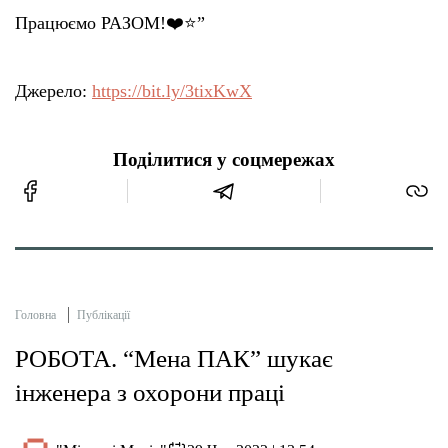
Працюємо РАЗОМ!❤️⭐”
Д️жерело:
https://bit.ly/3tixKwX
Поділитися у соцмережах
Головна
Публікації
РОБОТА. “Мена ПАК” шукає
інженера з охорони праці