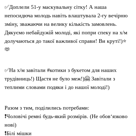
✅Доплели 51-у маскувальну сітку! А наша
непосидюча молодь навіть влаштувала 2-гу вечірню
зміну, зважаючи на велику кількість замовлень.
Дякуємо небайдужій молоді, які попри спеку на х/м
долучаються до такої важливої справи! Ви круті!)⭐️
🫶
✅На х/м завітали #котики з букетом для наших
трудівниць!) Щастя не було меж!)🤗 Завітали з
теплими словами подяки і до нашої молоді!)
Разом з тим, поділились потребами:
❗️Чоловічі ремні будь-який розмірів. (Не обов‘язково
нові)
❗️Білі мішки