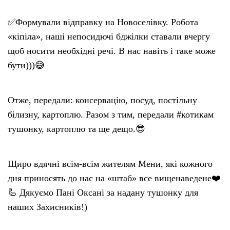
✅Формували відправку на Новоселівку. Робота
«кіпіла», наші непосидючі бджілки ставали вчергу
щоб носити необхідні речі. В нас навіть і таке може
бути)))😅
Отже, передали: консервацію, посуд, постільну
білизну, картоплю. Разом з тим, передали #котикам
тушонку, картоплю та ще дещо.😎
Щиро вдячні всім-всім жителям Мени, які кожного
дня приносять до нас на «штаб» все вищенаведене❤️
🦾 Дякуємо Пані Оксані за надану тушонку для
наших Захисників!)