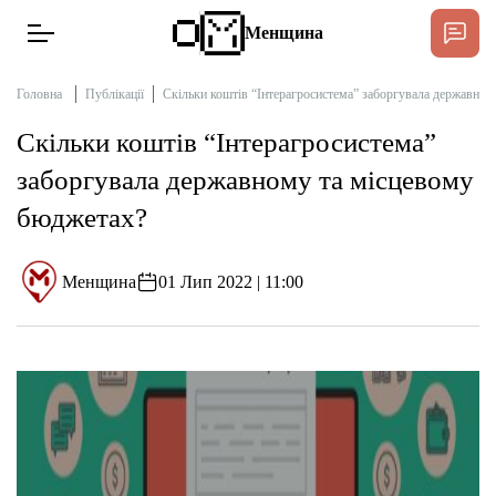
Менщина
Головна
Публікації
Скільки коштів “Інтерагросистема” заборгувала державном
Скільки коштів “Інтерагросистема”
Новини
заборгувала державному та місцевому
Підтримати
бюджетах?
Інтерв’ю
Менщина
01 Лип 2022 | 11:00
Тексти
Публікації
Про нас
Бюджет