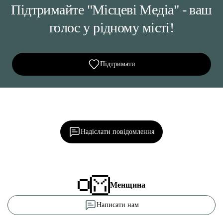
Підтримайте "Місцеві Медіа" - ваш
голос у рідному місті!
Підтримати
Ділися важливим, став запитання, обговорюй з
редакцією!
Надіслати повідомлення
Менщина
Написати нам