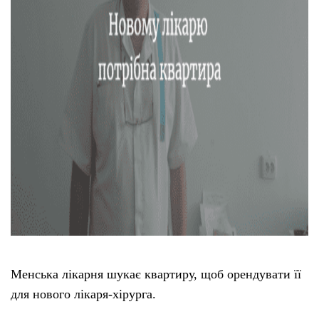
Тендери
Довідник
Контакти
Рекламні прайси
Підтримати «місцевих»
Редакційна політика
Етичний кодекс
Менська лікарня шукає квартиру, щоб орендувати її
для нового лікаря-хірурга.