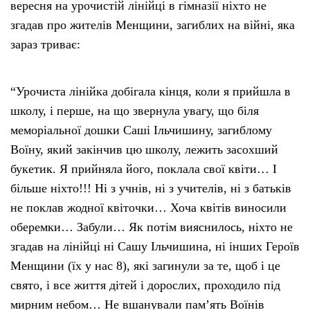
вересня на урочистій лінійці в гімназії ніхто не
згадав про жителів Менщини, загиблих на війні, яка
зараз триває:
“Урочиста лінійка добігала кінця, коли я прийшла в
школу, і перше, на що звернула увагу, що біля
меморіальної дошки Саші Ільчишину, загиблому
Воїну, який закінчив цю школу, лежить засохший
букетик. Я прийняла його, поклала свої квіти… І
більше ніхто!!! Ні з учнів, ні з учителів, ні з батьків
не поклав жодної квіточки… Хоча квітів виносили
оберемки… Забули… Як потім вияснилось, ніхто не
згадав на лінійці ні Сашу Ільчишина, ні інших Героїв
Менщини (їх у нас 8), які загинули за те, щоб і це
свято, і все життя дітей і дорослих, проходило під
мирним небом… Не вшанували пам’ять Воїнів