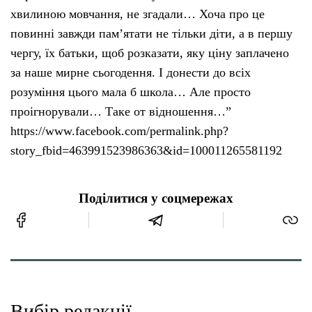
хвилиною мовчання, не згадали… Хоча про це
повинні завжди пам’ятати не тільки діти, а в першу
чергу, їх батьки, щоб розказати, яку ціну заплачено
за наше мирне сьогодення. І донести до всіх
розуміння цього мала б школа… Але просто
проігнорували… Таке от відношення…”
https://www.facebook.com/permalink.php?
story_fbid=463991523986363&id=100011265581192
Поділитися у соцмережах
Вибір редакції