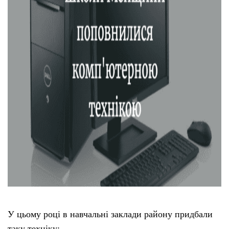
Тендери
Довідник
Контакти
Рекламні прайси
Підтримати «місцевих»
Редакційна політика
Етичний кодекс
У цьому році в навчальні заклади району придбали
таку техніку: