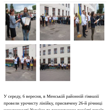
У середу, 6 вересня, в Менській районній гімназії
провели урочисту лінійку, присвячену 26-й річниці
незалежності України та вшануванню пам’яті героїв,