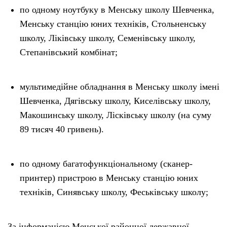
по одному ноутбуку в Менську школу Шевченка,
Менську станцію юних техніків, Стольненську
школу, Ліківську школу, Семенівську школу,
Степанівський комбінат;
мультимедійне обладнання в Менську школу імені
Шевченка, Дягівську школу, Киселівську школу,
Макошинську школу, Лісківську школу (на суму
89 тисяч 40 гривень).
по одному багатофункціональному (сканер-
принтер) пристрою в Менську станцію юних
техніків, Синявську школу, Феськівську школу;
За інформацією Менської районної державної