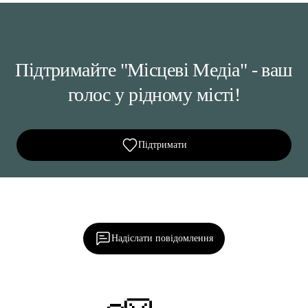
Підтримайте "Місцеві Медіа" - ваш
голос у рідному місті!
Підтримати
Ділися важливим, став запитання, обговорюй з
редакцією!
Надіслати повідомлення