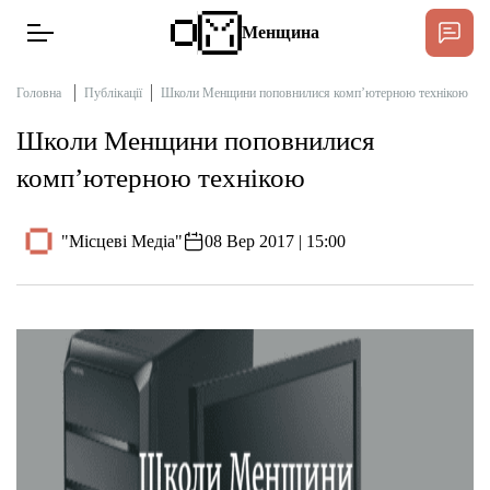
Менщина
Головна
Публікації
Школи Менщини поповнилися комп’ютерною технікою
Школи Менщини поповнилися
Новини
комп’ютерною технікою
Підтримати
Інтерв’ю
"Місцеві Медіа"
08 Вер 2017 | 15:00
Тексти
Публікації
Про нас
Бюджет