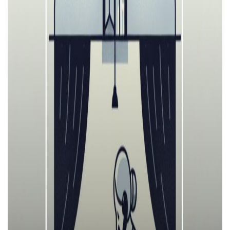
Тендери
Довідник
Контакти
Рекламні прайси
Підтримати «місцевих»
Редакційна політика
Етичний кодекс