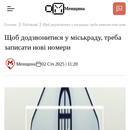
Менщина
Головна
Публікації
Щоб додзвонитися у міськраду, треба записати нові номери
Щоб додзвонитися у міськраду, треба
Новини
записати нові номери
Підтримати
Інтерв’ю
Менщина
02 Січ 2025 | 11:20
Тексти
Публікації
Про нас
Бюджет