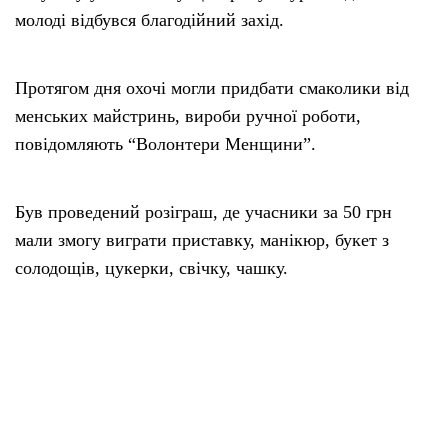
молоді відбувся благодійний захід.
Протягом дня охочі могли придбати смаколики від
менських майстринь, вироби ручної роботи,
повідомляють “Волонтери Менщини”.
Був проведений розіграш, де учасники за 50 грн
мали змогу виграти приставку, манікюр, букет з
солодощів, цукерки, свічку, чашку.
Далі відбувся майстер-клас з розпису вітражної
мозаїки.
На завершення благодійного дня був організований