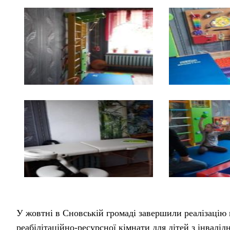
У жовтні в Сновській громаді завершили реалізацію
реабілітаційно-ресурсної кімнати для дітей з інвалі