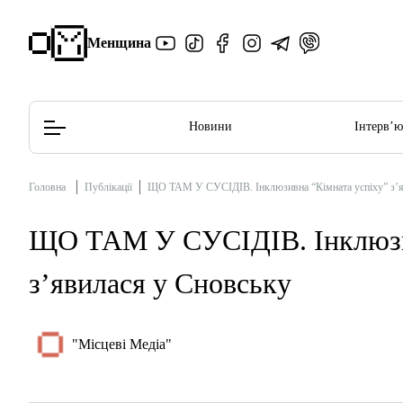
Менщина
Новини
Інтерв’
Головна
Публікації
ЩО ТАМ У СУСІДІВ. Інклюзивна “Кімната успіху” з’я
Редакційна політика
Етичний кодекс
ЩО ТАМ У СУСІДІВ. Інклюзив
з’явилася у Сновську
"Місцеві Медіа"