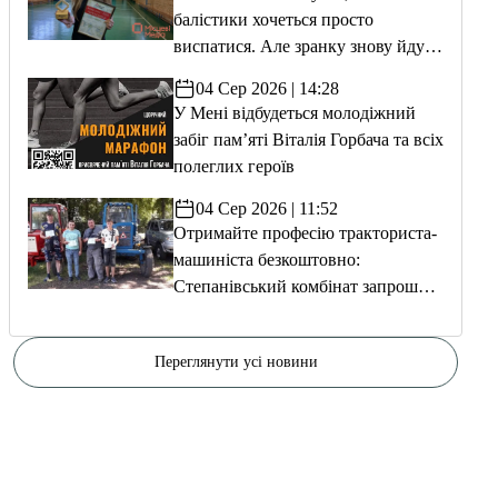
балістики хочеться просто
виспатися. Але зранку знову йду
тренуватися»
04 Сер 2026 | 14:28
У Мені відбудеться молодіжний
забіг пам’яті Віталія Горбача та всіх
полеглих героїв
04 Сер 2026 | 11:52
Отримайте професію тракториста-
машиніста безкоштовно:
Степанівський комбінат запрошує
на навчання
Переглянути усі новини