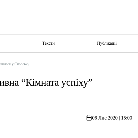
ю
Тексти
Публікації
вилася у Сновську
на “Кімната успіху”
06 Лис 2020 | 15:00