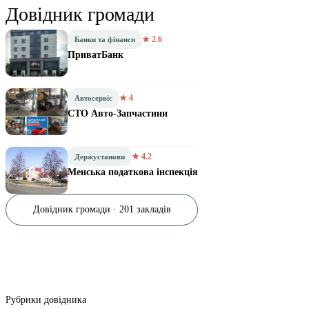
Довідник громади
★ 2.6
Банки та фінанси
ПриватБанк
★ 4
Автосервіс
СТО Авто-Запчастини
★ 4.2
Держустанови
Менська податкова інспекція
Довідник громади · 201 закладів
Рубрики довідника