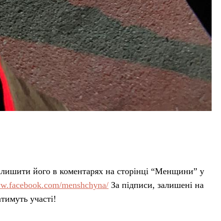
залишити його в коментарях на сторінці “Менщини” у
ww.facebook.com/menshchyna/
За підписи, залишені на
атимуть участі!