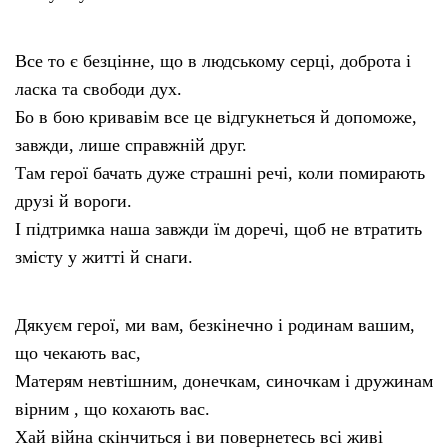
Все то є безцінне, що в людському серці, доброта і
ласка та свободи дух.
Бо в бою кривавім все це відгукнеться й допоможе,
завжди, лише справжній друг.
Там герої бачать дуже страшні речі, коли помирають
друзі й вороги.
І підтримка наша завжди їм доречі, щоб не втратить
змісту у житті й снаги.
Дякуєм герої, ми вам, безкінечно і родинам вашим,
що чекають вас,
Матерям невтішним, донечкам, синочкам і дружинам
вірним , що кохають вас.
Хай війна скінчиться і ви повернетесь всі живі