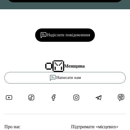
Ділися важливим, став запитання, обговорюй з
редакцією!
Надіслати повідомлення
Менщина
Написати нам
Про нас
Підтримати «місцевих»