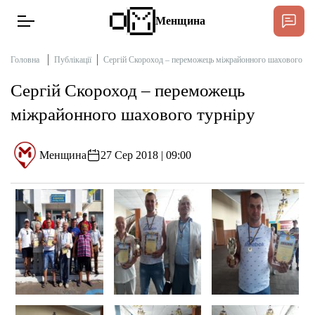
Менщина
Головна
Публікації
Сергій Скороход – переможець міжрайонного шахового ту
Сергій Скороход – переможець
Новини
міжрайонного шахового турніру
Підтримат
Інтерв’ю
Менщина
27 Сер 2018 | 09:00
Тексти
Публікації
Про нас
Бюджет