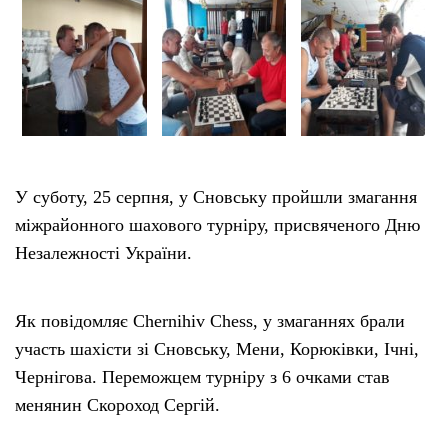
Тендери
Довідник
Контакти
У суботу, 25 серпня, у Сновську пройшли змагання
Рекламні прайси
міжрайонного шахового турніру, присвяченого Дню
Незалежності України.
Підтримати «місцевих»
Як повідомляє Chernihiv Chess, у змаганнях брали
Редакційна політика
участь шахісти зі Сновську, Мени, Корюківки, Ічні,
Чернігова. Переможцем турніру з 6 очками став
Етичний кодекс
менянин Скороход Сергій.