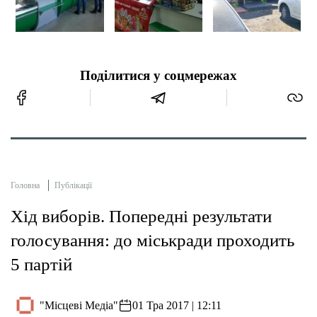
Тендери
Довідник
Поділитися у соцмережах
Контакти
Рекламні прайси
Головна
Публікації
Підтримати «місцевих»
Хід виборів. Попередні результати
Редакційна політика
голосування: до міськради проходить
5 партій
Етичний кодекс
"Місцеві Медіа"
01 Тра 2017 | 12:11