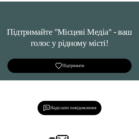
Підтримайте "Місцеві Медіа" - ваш
голос у рідному місті!
Підтримати
Ділися важливим, став запитання, обговорюй з
редакцією!
Надіслати повідомлення