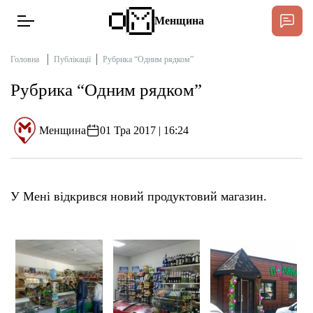
Менщина
Головна
Публікації
Рубрика “Одним рядком”
Рубрика “Одним рядком”
Новини
Підтримат
Менщина
01 Тра 2017 | 16:24
Інтерв’ю
Тексти
У Мені відкрився новий продуктовий магазин.
Публікації
Про нас
Бюджет