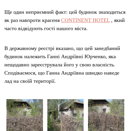
Ще один неприємний факт: цей будинок знаходиться
Тендери
як раз навпроти красеня
CONTINENT HOTEL
, який
часто відвідують гості нашого міста.
Довідник
Контакти
В державному реєстрі вказано, що цей занедбаний
будинок належить Ганні Андріївні Юрченко, яка
Рекламні прайси
нещодавно зареєструвала його у свою власність.
Сподіваємося, що Ганна Андріївна швидко наведе
Підтримати «місцевих»
лад на своїй території.
Редакційна політика
Етичний кодекс