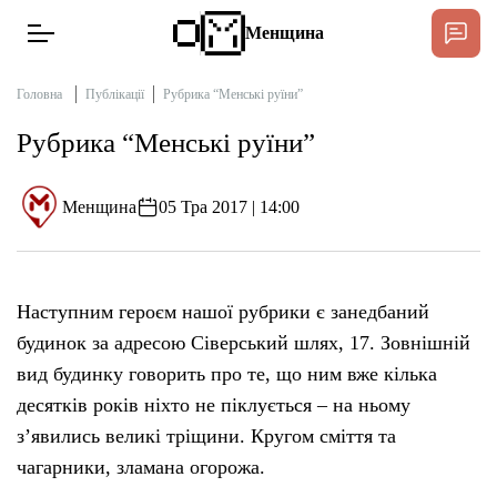
Менщина
Головна
Публікації
Рубрика “Менські руїни”
Рубрика “Менські руїни”
Новини
Підтримати
Менщина
05 Тра 2017 | 14:00
Інтерв’ю
Тексти
Наступним героєм нашої рубрики є занедбаний
будинок за адресою Сіверський шлях, 17. Зовнішній
Публікації
вид будинку говорить про те, що ним вже кілька
десятків років ніхто не піклується – на ньому
Про нас
з’явились великі тріщини. Кругом сміття та
чагарники, зламана огорожа.
Бюджет