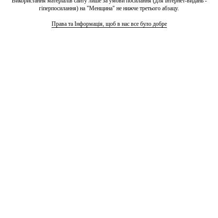
Використання матеріалів сайту лише за умови посилання (для інтернет-видань -
гіперпосилання) на "Менщина" не нижче третього абзацу.
Права та Інформація, щоб в нас все було добре