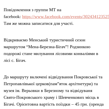
Повідомлення з группи МТ на
facebook:
https://www.facebook.com/events/30243412352
Там же можна записатися для участі.
Відкриваємо Менський туристичний сезон
маршрутом “Мена-Березна-Бігач”! Родзинкою
подорожі стане милування лісовими конваліями в
лісі с. Бігач.
До маршруту включені відвідування Покровської та
Петропавлівької церков(пам”яток архітнетури) та
музея ім. Верьовки в Березному та відвідуваня
Свято-Покровського храму і Шевченкових місць в
Бігачі. Орієнтовна вартість поїздки – 45 грн. (оренда