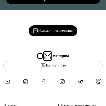
Ділися важливим, став запитання, обговорюй з
редакцією!
Надіслати повідомлення
Менщина
Написати нам
Про нас
Підтримати «місцевих»