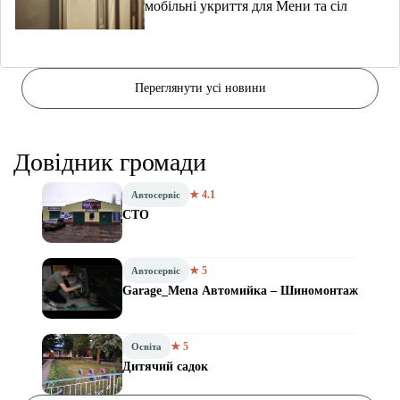
мобільні укриття для Мени та сіл
Переглянути усі новини
Довідник громади
★ 4.1
Автосервіс
СТО
★ 5
Автосервіс
Garage_Mena Автомийка – Шиномонтаж
★ 5
Освіта
Дитячий садок