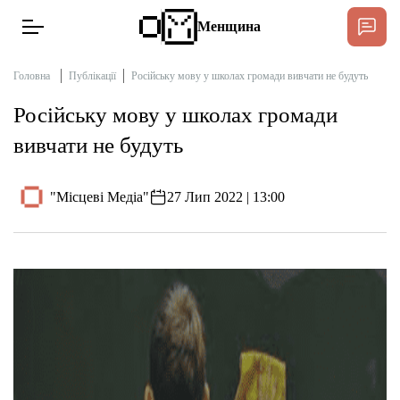
Менщина
Головна
Публікації
Російську мову у школах громади вивчати не будуть
Російську мову у школах громади
Новини
вивчати не будуть
Інтерв’ю
"Місцеві Медіа"
27 Лип 2022 | 13:00
Тексти
Публікації
Про нас
Бюджет