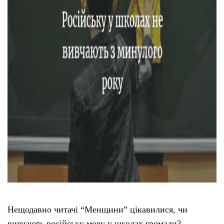
Тендери
Довідник
Контакти
Рекламні прайси
Підтримати «місцевих»
Редакційна політика
Етичний кодекс
Нещодавно читачі “Менщини” цікавилися, чи
вивчають російську мову у школах громади?