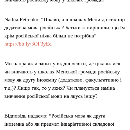
Nadiia Petrenko: “Цікаво, а в школах Мени до сих пір
додаткова мова російська? Батьки ж вирішили, що їм
крім російської ніяка більш не потрібна” –
https://bit.ly/3OF3yEd
Ми направили запит у відділ освіти, де цікавилися,
чи вивчають у школах Менської громади російську
мову як другу іноземну (додатково, факультативно і
т.д.)? Якщо так, то у яких? Чи планується заміна
вивчення російської мови на якусь іншу?
Відповідь надаємо: “Російська мова як друга
іноземна або як предмет інваріативної складової