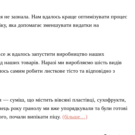
я не зазнала. Нам вдалось краще оптимізувати процес
іку, яка допомагає зменшувати видатки на
 все ж вдалось запустити виробництво наших
ед наших товарів. Наразі ми виробляємо шість видів
ось самим робити листкове тісто та відповідно з
 — суміш, що містить вівсяні пластівці, сухофрукти,
кінець року гранолу ми вже упорядкували та були готові
ого, почали випікати піцу.
(більше…)