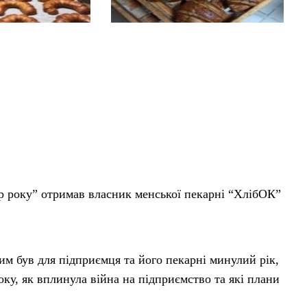
р року” отримав власник менської пекарні “ХлібОК”
им був для підприємця та його пекарні минулий рік,
ку, як вплинула війна на підприємство та які плани