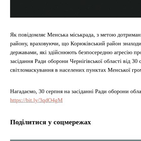
Як повідомляє Менська міськрада, з метою дотриман
району, враховуючи, що Корюківський район знаходит
державами, які здійснюють безпосередню агресію пр
засідання Ради оборони Чернігівської області від 30
світломаскування в населених пунктах Менської гр
Нагадаємо, 30 серпня на засіданні Ради оборони обл
https://bit.ly/3qdO4gM
Поділитися у соцмережах