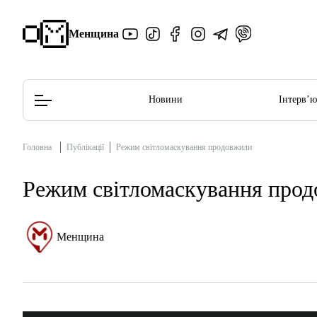
Менщина
Новини
Інтерв’
Головна
Публікації
Режим світломаскування продовжили
Редакційна політика
Етичний кодекс
Режим світломаскування про
Менщина