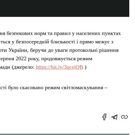
ня безпекових норм та правил у населених пунктах
ься у безпосередній близькості і прямо межує з
оти України, беручи до уваги протокольні рішення
 серпня 2022 року, продовжується режим
омади (джерело:
https://bit.ly/3qceiQB
)
асті було скасовано режим світломаскування –