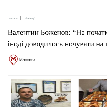
Головна
Публікації
Валентин Боженов: “На початк
іноді доводилось ночувати на 
Менщина