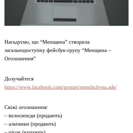
Нагадуємо, що “Менщина” створила
загальнодоступну фейсбук-групу “Менщина –
Оголошення”
Долучайтеся
https://www.facebook.com/groups/menshchyna.ads/
Свіжі оголошення:
– велосипеди (продають)
– альтанки (продають)
– пісок (купують)