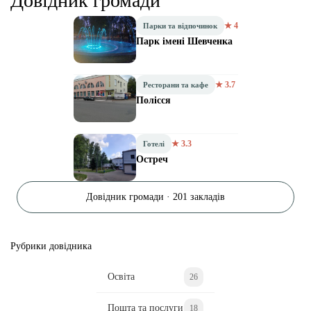
Довідник громади
★ 4
Парки та відпочинок
Парк імені Шевченка
★ 3.7
Ресторани та кафе
Полісся
★ 3.3
Готелі
Остреч
Довідник громади · 201 закладів
Рубрики довідника
Освіта
26
Пошта та послуги
18