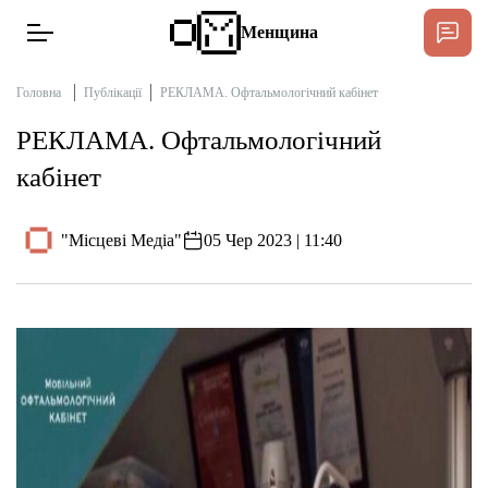
Менщина
Головна
Публікації
РЕКЛАМА. Офтальмологічний кабінет
РЕКЛАМА. Офтальмологічний
Новини
кабінет
Підтримати
Інтерв’ю
"Місцеві Медіа"
05 Чер 2023 | 11:40
Тексти
Публікації
Про нас
Бюджет