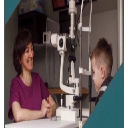
Тендери
Довідник
Контакти
Рекламні прайси
Підтримати «місцевих»
Редакційна політика
Етичний кодекс