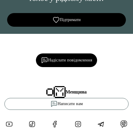
Підтримати
Ділися важливим, став запитання, обговорюй з
редакцією!
Надіслати повідомлення
Менщина
Написати нам