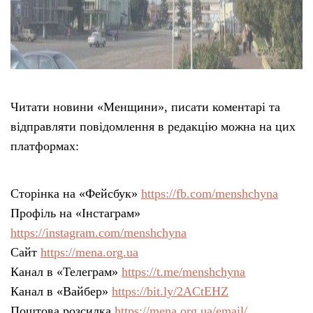
Читати новини «Менщини», писати коментарі та
відправляти повідомлення в редакцію можна на цих
платформах:
Сторінка на «Фейсбук»
https://fb.com/menshchyna
Профіль на «Інстаграм»
https://instagram.com/menshchyna
Сайт
https://mena.org.ua
Канал в «Телеграм»
https://t.me/menshchyna
Канал в «Вайбер»
https://bit.ly/2ACtEHZ
Поштова розсилка
https://mena.org.ua/email/