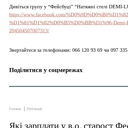
Дивіться групу у “Фейсбуці” “Натяжні стелі DEMI-
https://www.facebook.com/%D0%9D%D0%B0%D
%D1%81%D1%82%D0%B5%D0%BB%D1%96-Demi-
204504507007313/
Звертайтеся за телефонами: 066 120 93 69 чи 097 335
Поділитися у соцмережах
Головна
Публікації
Які зарплати у в.о. старост Ф