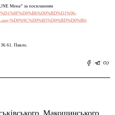
LUNE Мена” за посиланням
1%82%D1%8F%D0%B6%D0%BD%D1%96-
Lune-%D0%9C%D0%B5%D0%BD%D0%B0-
 36 61. Павло.
еськівського, Макошинського,