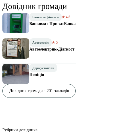
Довідник громади
★ 4.8
Банки та фінанси
Банкомат ПриватБанка
★ 5
Автосервіс
Автоелектрик-Діагност
Держустанови
Поліція
Довідник громади · 201 закладів
Рубрики довідника