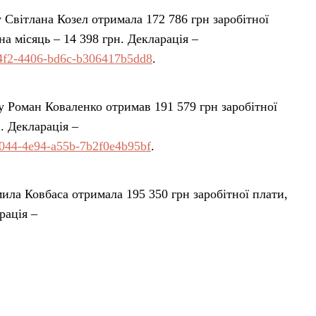
 Світлана Козел отримала 172 786 грн заробітної
а місяць – 14 398 грн. Декларація –
-e4f2-4406-bd6c-b306417b5dd8
.
у Роман Коваленко отримав 191 579 грн заробітної
н. Декларація –
-a044-4e94-a55b-7b2f0e4b95bf
.
ила Ковбаса отримала 195 350 грн заробітної плати,
рація –
-aa2d-4828-98b9-dbb5a1d9bbed
.
талія Бурка в 2019 році отримала 210 141 грн
511 грн. Декларація –