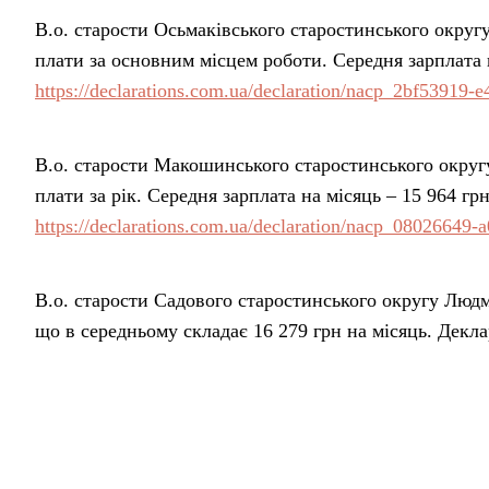
В.о. старости Осьмаківського старостинського округу
плати за основним місцем роботи. Середня зарплата н
https://declarations.com.ua/declaration/nacp_2bf53919
В.о. старости Макошинського старостинського округ
плати за рік. Середня зарплата на місяць – 15 964 гр
https://declarations.com.ua/declaration/nacp_08026649
В.о. старости Садового старостинського округу Людм
що в середньому складає 16 279 грн на місяць. Декла
https://declarations.com.ua/declaration/nacp_337eea5d
В.о. старости Дягівського старостинського округу На
заробітної плати. Приблизна зарплата на місяць – 17 