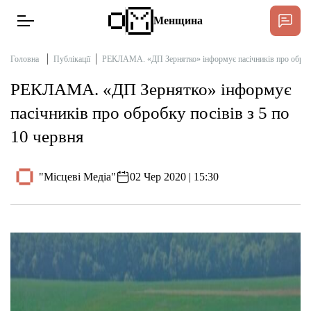
Менщина
Головна
Публікації
РЕКЛАМА. «ДП Зернятко» інформує пасічників про обробку
РЕКЛАМА. «ДП Зернятко» інформує
Новини
пасічників про обробку посівів з 5 по
Підтримати
10 червня
Інтерв’ю
"Місцеві Медіа"
02 Чер 2020 | 15:30
Тексти
Публікації
Про нас
Бюджет