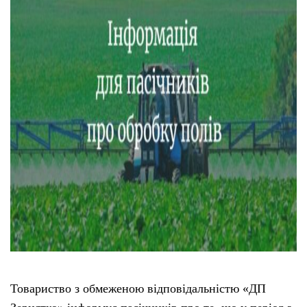
Тендери
Довідник
Контакти
Рекламні прайси
Підтримати «місцевих»
Редакційна політика
Етичний кодекс
Товариство з обмеженою відповідальністю «ДП