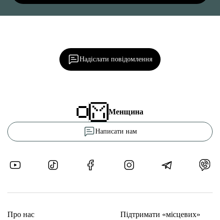
Ділися важливим, став запитання, обговорюй з
редакцією!
Надіслати повідомлення
Менщина
Написати нам
Про нас
Підтримати «місцевих»