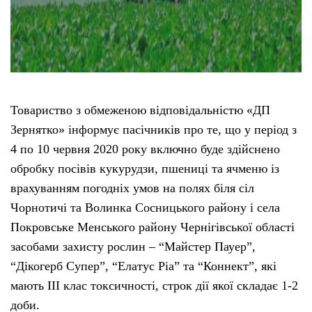
Товариство з обмеженою відповідальністю «ДП
Зернятко» інформує пасічників про те, що у період з
4 по 10 червня 2020 року включно буде здійснено
обробку посівів кукурудзи, пшениці та ячменю із
врахуванням погодніх умов на полях біля сіл
Чорнотичі та Волинка Сосницького району і села
Покровське Менського району Чернігівської області
засобами захисту рослин – “Майстер Пауер”,
“Дікогерб Супер”, “Елатус Ріа” та “Коннект”, які
мають ІІІ клас токсичності, строк дії якої складає 1-2
доби.