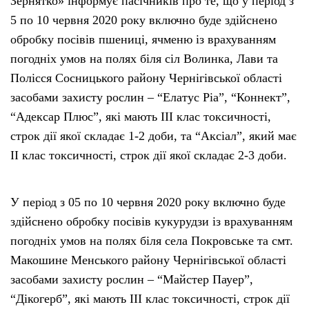
Зернятко» інформує пасічників про те, що у період з
5 по 10 червня 2020 року включно буде здійснено
обробку посівів пшениці, ячменю із врахуванням
погодніх умов на полях біля сіл Волинка, Лави та
Полісся Сосницького району Чернігівської області
засобами захисту рослин – “Елатус Ріа”, “Коннект”,
“Адексар Плюс”, які мають ІІІ клас токсичності,
строк дії якої складає 1-2 доби, та “Аксіал”, який має
ІІ клас токсичності, строк дії якої складає 2-3 доби.
У період з 05 по 10 червня 2020 року включно буде
здійснено обробку посівів кукурудзи із врахуванням
погодніх умов на полях біля села Покровське та смт.
Макошине Менського району Чернігівської області
засобами захисту рослин – “Майстер Пауер”,
“Дікогерб”, які мають ІІІ клас токсичності, строк дії