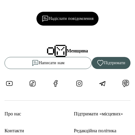
Ділися важливим, став запитання, обговорюй з
редакцією!
Надіслати повідомлення
Менщина
Написати нам
Підтримати
Про нас
Підтримати «місцевих»
Контакти
Редакційна політика