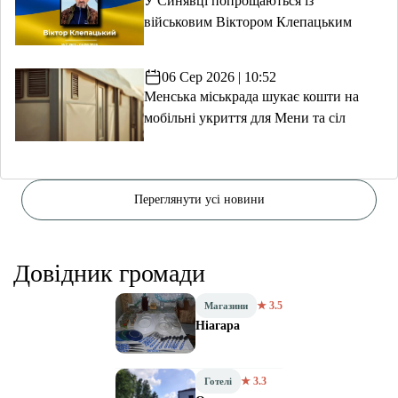
У Синявці попрощаються із
військовим Віктором Клепацьким
06 Сер 2026 | 10:52
Менська міськрада шукає кошти на
мобільні укриття для Мени та сіл
Переглянути усі новини
Довідник громади
★ 3.5
Магазини
Ніагара
★ 3.3
Готелі