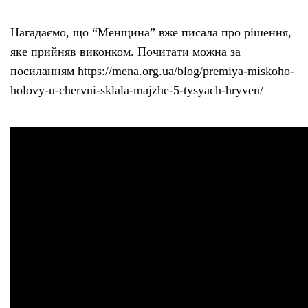
Тендери
Нагадаємо, що “Менщина” вже писала про рішення,
яке прийняв виконком. Почитати можна за
Довідник
посиланням https://mena.org.ua/blog/premiya-miskoho-
holovy-u-chervni-sklala-majzhe-5-tysyach-hryven/
Контакти
Рекламні прайси
Підтримати «місцевих»
Редакційна політика
Етичний кодекс