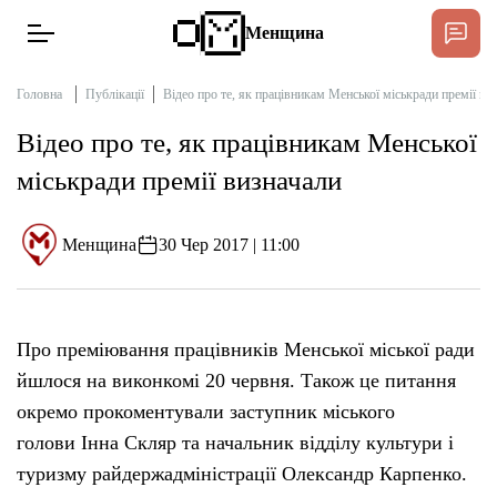
Менщина
Головна
Публікації
Відео про те, як працівникам Менської міськради премії ви
Відео про те, як працівникам Менської
Новини
міськради премії визначали
Підтримат
Інтерв’ю
Менщина
30 Чер 2017 | 11:00
Тексти
Про преміювання працівників Менської міської ради
Публікації
йшлося на виконкомі 20 червня. Також це питання
окремо прокоментували заступник міського
Про нас
голови Інна Скляр та начальник відділу культури і
туризму райдержадміністрації Олександр Карпенко.
Бюджет