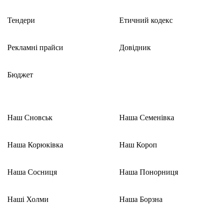
Тендери
Етичний кодекс
Рекламні прайси
Довідник
Бюджет
Наш Сновськ
Наша Семенівка
Наша Корюківка
Наш Короп
Наша Сосниця
Наша Понорниця
Наші Холми
Наша Борзна