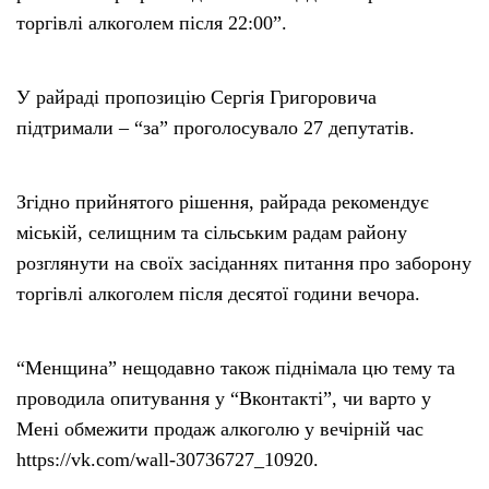
торгівлі алкоголем після 22:00”.
У райраді пропозицію Сергія Григоровича
підтримали – “за” проголосувало 27 депутатів.
Згідно прийнятого рішення, райрада рекомендує
міській, селищним та сільським радам району
розглянути на своїх засіданнях питання про заборону
торгівлі алкоголем після десятої години вечора.
“Менщина” нещодавно також піднімала цю тему та
проводила опитування у “Вконтакті”, чи варто у
Мені обмежити продаж алкоголю у вечірній час
https://vk.com/wall-30736727_10920.