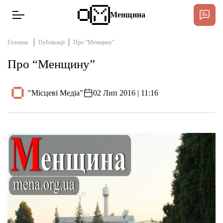
Менщина
Головна
Публікації
Про “Менщину”
Про “Менщину”
Новини
Підтримат
"Місцеві Медіа"
02 Лип 2016 | 11:16
Інтерв’ю
Тексти
Публікації
Про нас
Бюджет