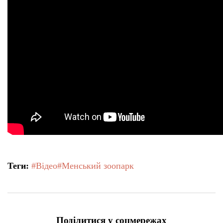
Теги:
#Відео
#Менський зоопарк
Поділитися у соцмережах