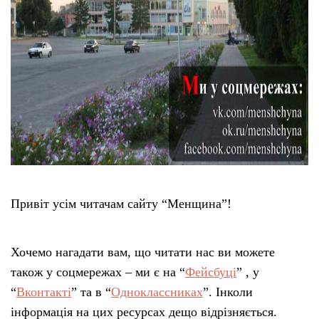
Тендери
Довідник
Контакти
Рекламні прайси
Підтримати «місцевих»
Привіт усім читачам сайту “Менщина”!
Редакційна політика
Хочемо нагадати вам, що читати нас ви можете
Етичний кодекс
також у соцмережах – ми є на “
Фейсбуці
” , у
“
Вконтакті
” та в “
Одноклассниках
”. Інколи
інформація на цих ресурсах дещо відрізняється.