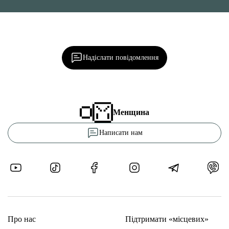
Ділися важливим, став запитання, обговорюй з
редакцією!
Надіслати повідомлення
Менщина
Написати нам
Про нас
Підтримати «місцевих»