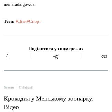
menarada.gov.ua
Теги:
#Діти
#Спорт
Поділитися у соцмережах
Головна
Публікації
Крокодил у Менському зоопарку.
Відео