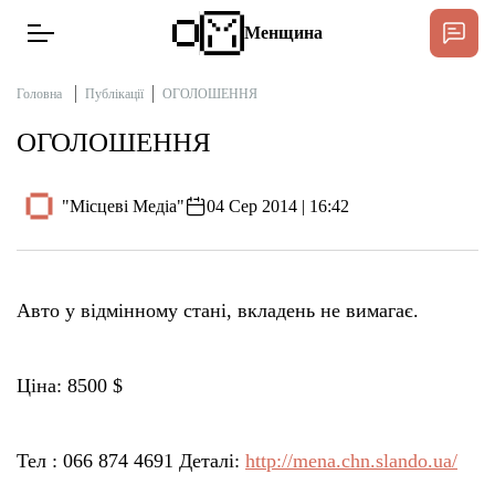
Менщина
Головна
Публікації
ОГОЛОШЕННЯ
ОГОЛОШЕННЯ
Новини
Підтримати
"Місцеві Медіа"
04 Сер 2014 | 16:42
Інтерв’ю
Тексти
Авто у відмінному стані, вкладень не вимагає.
Публікації
Ціна: 8500 $
Про нас
Тел : 066 874 4691 Деталі:
http://mena.chn.slando.ua/
Бюджет