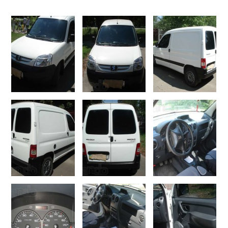
Тендери
Довідник
Контакти
Рекламні прайси
Підтримати «місцевих»
Редакційна політика
Етичний кодекс