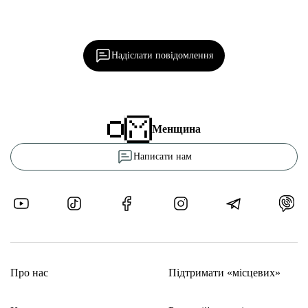
Ділися важливим, став запитання, обговорюй з
редакцією!
Надіслати повідомлення
Менщина
Написати нам
Про нас
Підтримати «місцевих»