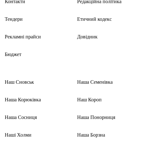
Контакти
Редакційна політика
Тендери
Етичний кодекс
Рекламні прайси
Довідник
Бюджет
Наш Сновськ
Наша Семенівка
Наша Корюківка
Наш Короп
Наша Сосниця
Наша Понорниця
Наші Холми
Наша Борзна