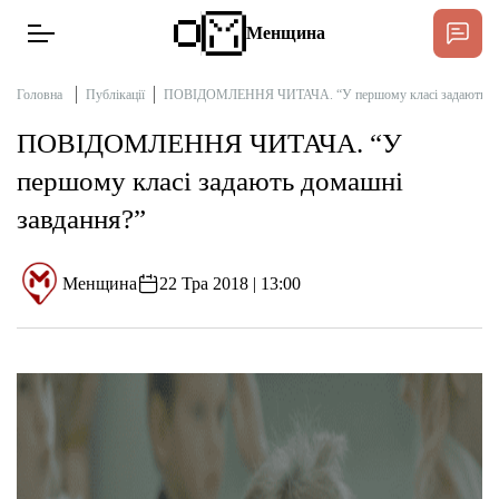
Менщина
Головна
Публікації
ПОВІДОМЛЕННЯ ЧИТАЧА. “У першому класі задають дом
ПОВІДОМЛЕННЯ ЧИТАЧА. “У
Новини
першому класі задають домашні
Підтримати
завдання?”
Інтерв’ю
Менщина
22 Тра 2018 | 13:00
Тексти
Публікації
Про нас
Бюджет