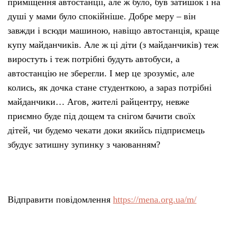
приміщення автостанції, але ж було, був затишок і на
душі у мами було спокійніше. Добре меру – він
завжди і всюди машиною, навіщо автостанція, краще
купу майданчиків. Але ж ці діти (з майданчиків) теж
виростуть і теж потрібні будуть автобуси, а
автостанцію не зберегли. І мер це зрозуміє, але
колись, як дочка стане студенткою, а зараз потрібні
майданчики… Агов, жителі райцентру, невже
приємно буде під дощем та снігом бачити своїх
дітей, чи будемо чекати доки якийсь підприємець
збудує затишну зупинку з чаюванням?
Відправити повідомлення
https://mena.org.ua/m/