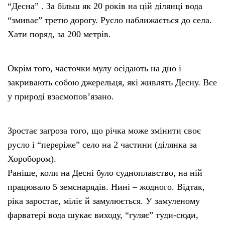
“Десна” . За більш як 20 років на цій ділянці вода
“змиває” третю дорогу. Русло наближається до села.
Хати поряд, за 200 метрів.
Окрім того, часточки мулу осідають на дно і
закривають собою джерельця, які живлять Десну. Все
у природі взаємопов’язано.
Зростає загроза того, що річка може змінити своє
русло і “переріже” село на 2 частини (ділянка за
Хоробором).
Раніше, коли на Десні було судноплавство, на ній
працювало 5 земснарядів. Нині – жодного. Відтак,
ріка заростає, міліє й замулюється. У замуленому
фарватері вода шукає виходу, “гуляє” туди-сюди,