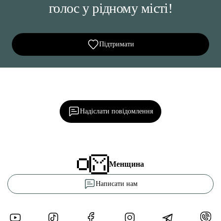
голос у рідному місті!
Підтримати
Ділися важливим, став запитання, обговорюй з
редакцією!
Надіслати повідомлення
Менщина
Написати нам