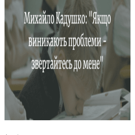
Тендери
Довідник
Контакти
Рекламні прайси
Підтримати «місцевих»
Редакційна політика
Етичний кодекс