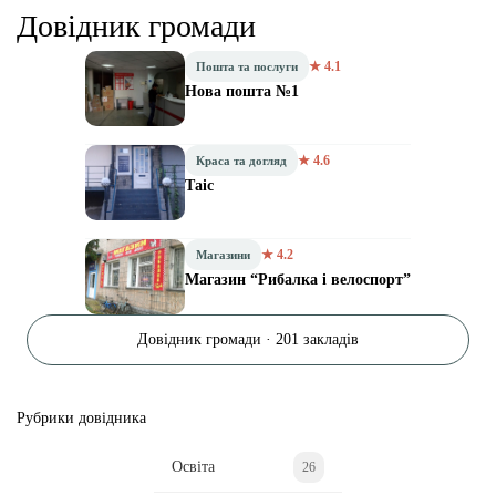
Довідник громади
★ 4.1
Пошта та послуги
Нова пошта №1
★ 4.6
Краса та догляд
Таіс
★ 4.2
Магазини
Магазин “Рибалка і велоспорт”
Довідник громади · 201 закладів
Рубрики довідника
Освіта
26