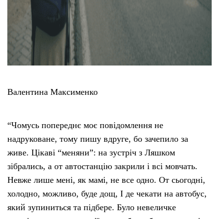
Валентина Максименко
“Чомусь попереднє моє повідомлення не
надруковане, тому пишу вдруге, бо зачепило за
живе. Цікаві “меняни”: на зустріч з Ляшком
зібрались, а от автостанцію закрили і всі мовчать.
Невже лише мені, як мамі, не все одно. От сьогодні,
холодно, можливо, буде дощ, І де чекати на автобус,
який зупиниться та підбере. Було невеличке