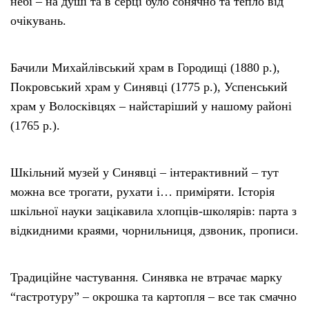
небі – на душі та в серці було сонячно та тепло від
очікувань.
Бачили Михайлівський храм в Городищі (1880 р.),
Покровський храм у Синявці (1775 р.), Успенський
храм у Волосківцях – найстаріший у нашому районі
(1765 р.).
Шкільний музей у Синявці – інтерактивний – тут
можна все трогати, рухати і… приміряти. Історія
шкільної науки зацікавила хлопців-школярів: парта з
відкидними краями, чорнильниця, дзвоник, прописи.
Традиційне частування. Синявка не втрачає марку
“гастротуру” – окрошка та картопля – все так смачно