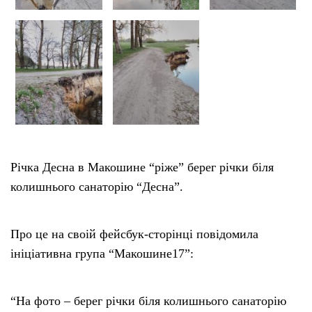
Річка Десна в Макошине “ріже” берег річки біля
колишнього санаторію “Десна”.
Про це на своій фейсбук-сторінці повідомила
ініціативна група “Макошине17”:
“На фото – берег річки біля колишнього санаторію