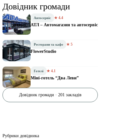
Довідник громади
★ 4.4
Автосервіс
АТЛ – Автомагазин та автосервіс
★ 5
Ресторани та кафе
FlowerStudio
★ 4.1
Готелі
Міні-готель “Два Леви”
Довідник громади · 201 закладів
Рубрики довідника