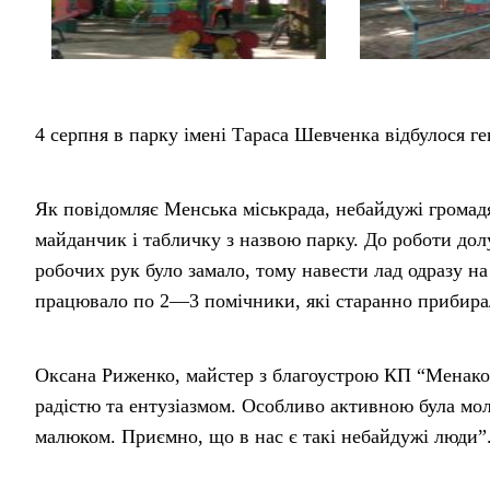
4 серпня в парку імені Тараса Шевченка відбулося г
Як повідомляє Менська міськрада, небайдужі грома
майданчик і табличку з назвою парку. До роботи дол
робочих рук було замало, тому навести лад одразу на 
працювало по 2—3 помічники, які старанно прибирал
Оксана Риженко, майстер з благоустрою КП “Менаком
радістю та ентузіазмом. Особливо активною була мол
малюком. Приємно, що в нас є такі небайдужі люди”