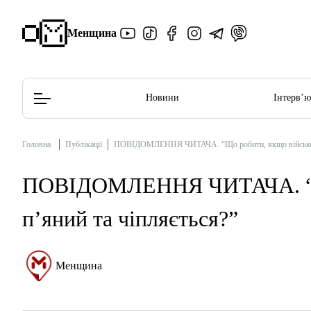
Менщина
Новини
Інтерв’
Головна
Публікації
ПОВІДОМЛЕННЯ ЧИТАЧА. “Що робити, якщо військови
Редакційна політика
Етичний кодекс
ПОВІДОМЛЕННЯ ЧИТАЧА. “Що
п’яний та чіпляється?”
Менщина