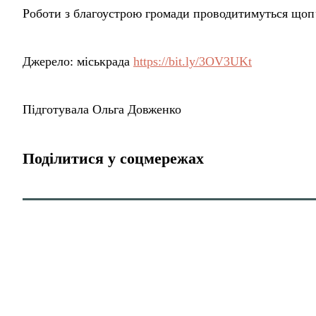
Роботи з благоустрою громади проводитимуться щоп
Джерело: міськрада
https://bit.ly/3OV3UKt
Підготувала Ольга Довженко
Поділитися у соцмережах
Головна
Публікації
На Харківщині загинув менян