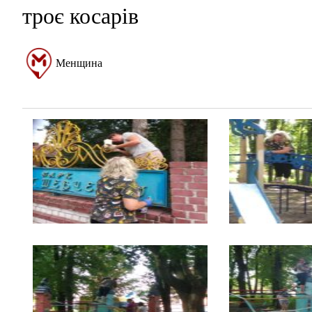
троє косарів
Менщина