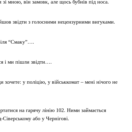
 зі мною, він замовк, але щось бубнів під носа.
ийшов звідти з голосними нецензурними вигуками.
 біля “Смаку”….
ся і ми пішли звідти….
и хочете: у поліцію, у військкомат – мені нічого не
ертатися на гарячу лінію 102. Ними займається
-Сіверському або у Чернігові.