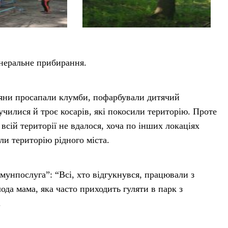
енеральне прибирання.
дяни просапали клумби, пофарбували дитячий
училися й троє косарів, які покосили територію. Проте
всій території не вдалося, хоча по інших локаціях
и територію рідного міста.
унпослуга”: “Всі, хто відгукнувся, працювали з
ода мама, яка часто приходить гуляти в парк з
.