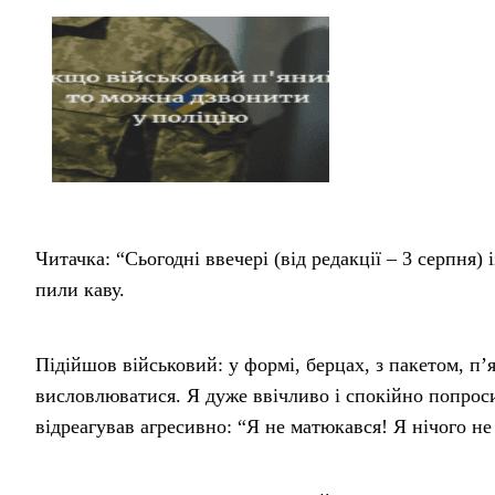
Читачка: “Сьогодні ввечері (від редакції – 3 серпня)
пили каву.
Підійшов військовий: у формі, берцах, з пакетом, п’
висловлюватися. Я дуже ввічливо і спокійно попроси
відреагував агресивно: “Я не матюкався! Я нічого не