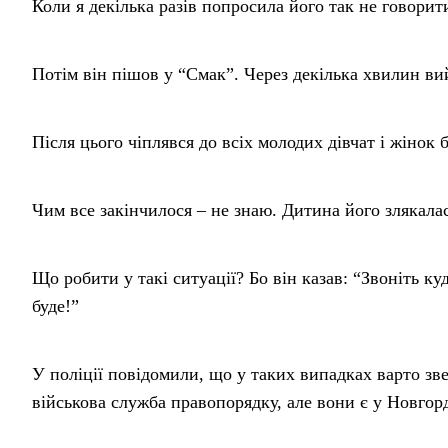
Коли я декілька разів попросила його так не говорити
Потім він пішов у “Смак”. Через декілька хвилин в
Після цього чіплявся до всіх молодих дівчат і жінок
Чим все закінчилося – не знаю. Дитина його злякала
Що робити у такі ситуації? Бо він казав: “Звоніть куд
буде!”
У поліції повідомили, що у таких випадках варто зв
військова служба правопорядку, але вони є у Новгорд