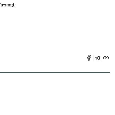
’ятниці.
ин Євгеній Могильний