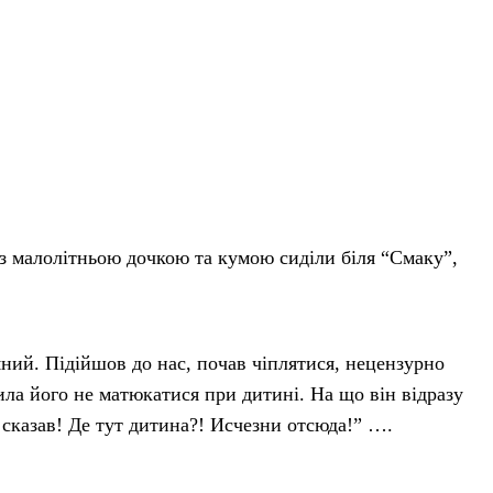
 із малолітньою дочкою та кумою сиділи біля “Смаку”,
яний. Підійшов до нас, почав чіплятися, нецензурно
ла його не матюкатися при дитині. На що він відразу
 сказав! Де тут дитина?! Исчезни отсюда!” ….