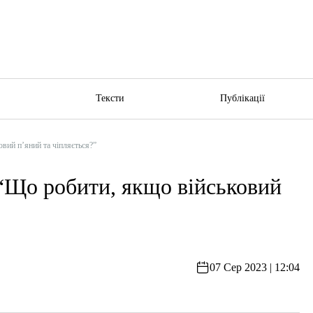
ю
Тексти
Публікації
й п’яний та чіпляється?”
 робити, якщо військовий
07 Сер 2023 | 12:04