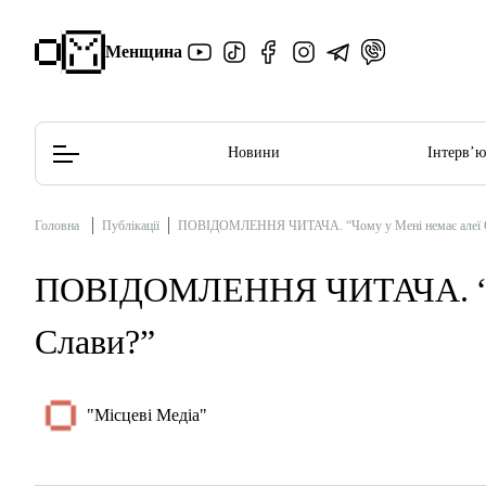
Менщина
Новини
Інтерв’
Головна
Публікації
ПОВІДОМЛЕННЯ ЧИТАЧА. “Чому у Мені немає алеї 
Редакційна політика
Етичний кодекс
ПОВІДОМЛЕННЯ ЧИТАЧА. “Чо
Слави?”
"Місцеві Медіа"