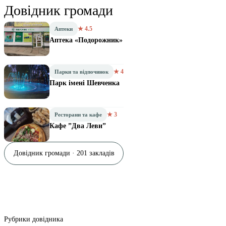
Довідник громади
★ 4.5
Аптеки
Аптека «Подорожник»
★ 4
Парки та відпочинок
Парк імені Шевченка
★ 3
Ресторани та кафе
Кафе ”Два Леви”
Довідник громади · 201 закладів
Рубрики довідника