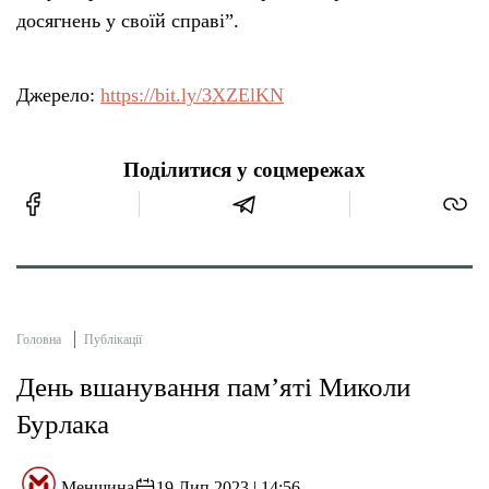
досягнень у своїй справі”.
Джерело:
https://bit.ly/3XZElKN
Поділитися у соцмережах
Головна
Публікації
День вшанування пам’яті Миколи
Бурлака
Менщина
19 Лип 2023 | 14:56