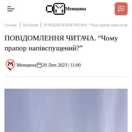
Менщина
Головна
Публікації
ПОВІДОМЛЕННЯ ЧИТАЧА. “Чому прапор напівспущени
ПОВІДОМЛЕННЯ ЧИТАЧА. “Чому
Новини
прапор напівспущений?”
Підтримати
Інтерв’ю
Менщина
20 Лип 2023 | 11:00
Тексти
Публікації
Про нас
Бюджет