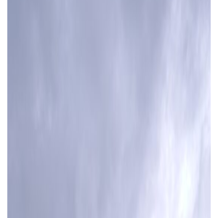
Тендери
Довідник
Контакти
Рекламні прайси
Підтримати «місцевих»
Редакційна політика
Етичний кодекс