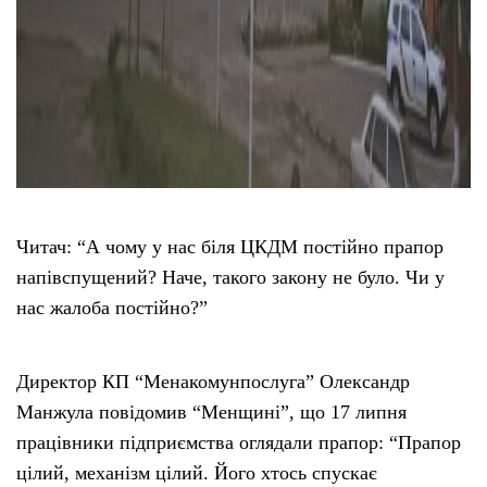
Читач: “А чому у нас біля ЦКДМ постійно прапор
напівспущений? Наче, такого закону не було. Чи у
нас жалоба постійно?”
Директор КП “Менакомунпослуга” Олександр
Манжула повідомив “Менщині”, що 17 липня
працівники підприємства оглядали прапор: “Прапор
цілий, механізм цілий. Його хтось спускає