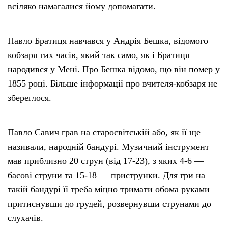
всіляко намагалися йому допомагати.
Павло Братиця навчався у Андрія Бешка, відомого
кобзаря тих часів, який так само, як і Братиця
народився у Мені. Про Бешка відомо, що він помер у
1855 році. Більше інформації про вчителя-кобзаря не
збереглося.
Павло Савич грав на старосвітській або, як її ще
називали, народній бандурі. Музичний інструмент
мав приблизно 20 струн (від 17-23), з яких 4-6 —
басові струни та 15-18 — приструнки. Для гри на
такій бандурі її треба міцно тримати обома руками
притиснувши до грудей, розвернувши струнами до
слухачів.