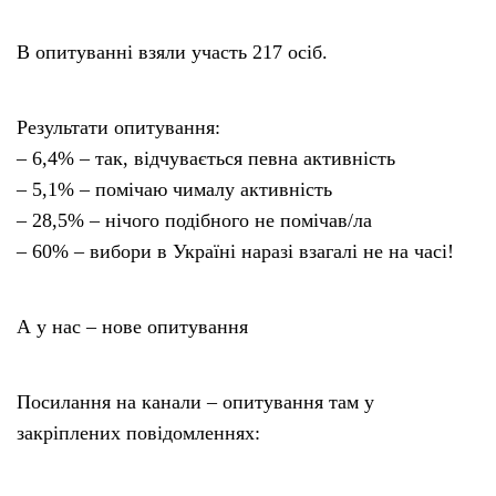
Тендери
В опитуванні взяли участь 217 осіб.
Довідник
Результати опитування:
– 6,4% – так, відчувається певна активність
Контакти
– 5,1% – помічаю чималу активність
– 28,5% – нічого подібного не помічав/ла
Рекламні прайси
– 60% – вибори в Україні наразі взагалі не на часі!
Підтримати «місцевих»
А у нас – нове опитування
Редакційна політика
Посилання на канали – опитування там у
Етичний кодекс
закріплених повідомленнях: