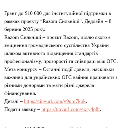
Грант до $10 000 для інституційної підтримки в
рамках проєкту “Razom Сильніші”. Дедлайн – 8
березня 2025 року.
Razom Сильніші – проєкт Razom, ціллю якого є
зміцнення громадянського суспільства України
шляхом активного підвищення стандартів
професіоналізму, прозорості та співпраці між ОГС.
Мета конкурсу – Останні події довели, наскільки
важливо для українських ОГС вміння працювати з
різними донорами та мати різні джерела
фінансування.
Деталі –
https://tinyurl.com/y9um7kpk
.
Подати заявку –
https://tinyurl.com/4xry4p8t
.