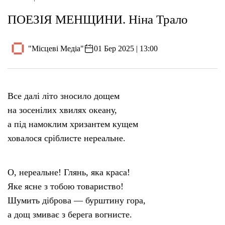
ПОЕЗІЯ МЕНЩИНИ. Ніна Трало
"Місцеві Медіа"
01 Бер 2025 | 13:00
Все далі літо зносило дощем
на зосенілих хвилях океану,
а під намоклим хризантем кущем
ховалося сріблисте нереальне.
О, нереальне! Глянь, яка краса!
Яке ясне з тобою товариство!
Шумить діброва — бурштину гора,
а дощ змиває з берега вогнисте.