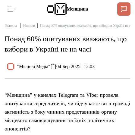
Менщина
Головна
Новини
Понад 60% опитуваних вважають, що вибори в Україні не на ч
Понад 60% опитуваних вважають, що
Новини
вибори в Україні не на часі
Підтримати
Інтерв’ю
"Місцеві Медіа"
04 Бер 2025 | 12:03
Тексти
“Менщина” у каналах Telegram та Viber провела
Публікації
опитування серед читачів, чи відчуваєте ви в громаді
активність з боку чинних представників органу
Про нас
місцевого самоврядування та їхніх політичних
опонентів?
Бюджет