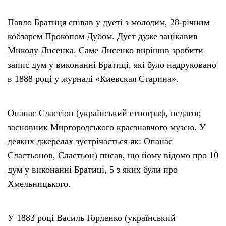
Павло Братиця співав у дуеті з молодим, 28-річним
кобзарем Прокопом Дубом. Дует дуже зацікавив
Миколу Лисенка. Саме Лисенко вирішив зробити
запис дум у виконанні Братиці, які було надруковано
в 1888 році у журналі «Киевская Старина».
Опанас Сластіон (український етнограф, педагог,
засновник Миргородського краєзнавчого музею. У
деяких джерелах зустрічається як: Опанас
Сластьонов, Сластьон) писав, що йому відомо про 10
дум у виконанні Братиці, 5 з яких були про
Хмельницького.
У 1883 році Василь Горленко (український