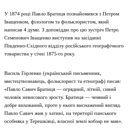
У 1874 році Павло Братиця познайомився з Петром
Іващенком, філологом та фольклористом, який
написав 4 думи. З доповіддю про цю зустріч Петро
Семенович Іващенко виступив на засіданні
Південно-Східного відділу російського географічного
товариства у січні 1875-го року.
Василь Горленко (український письменник,
мистецтвознавець, фольклорист та етнограф) писав:
«Павло Савич Братиця — огрядний, літній, сивий
чоловік невисокого зросту. Братиця — чемний і
добре вихований, проте у нього виснажений вигляд.
Павло Савич жив у хатині, на території панського
особняка у Терешківці, власної землі кобзар не мав».