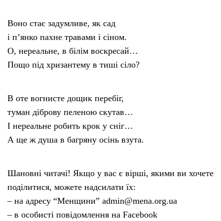
Воно стає задумливе, як сад
і п’янко пахне травами і сіном.
О, нереальне, в білім воскресай…
Пощо під хризантему в тиші сіло?
В оте вогнисте дощик перебіг,
туман діброву пеленою скутав…
І нереальне робить крок у сніг…
А ще ж душа в багряну осінь взута.
Шановні читачі! Якщо у вас є вірші, якими ви хочете
поділитися, можете надсилати їх:
– на адресу “Менщини” admin@mena.org.ua
– в особисті повідомлення на Facebook