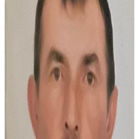
Тендери
Довідник
Контакти
Рекламні прайси
Підтримати «місцевих»
Редакційна політика
Етичний кодекс