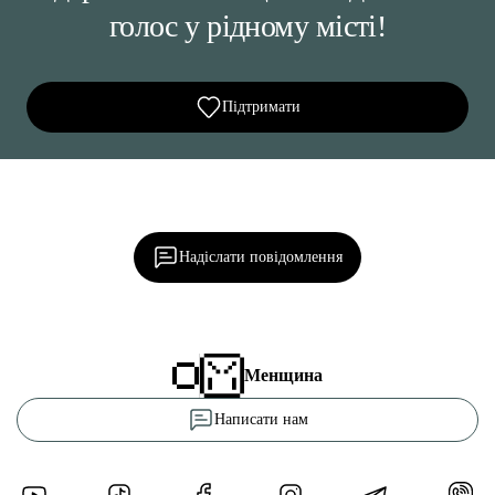
голос у рідному місті!
Підтримати
Ділися важливим, став запитання, обговорюй з
редакцією!
Надіслати повідомлення
Менщина
Написати нам