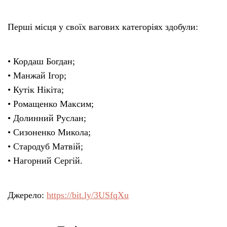
Перші місця у своїх вагових категоріях здобули:
• Кордаш Богдан;
• Манжай Ігор;
• Кутік Нікіта;
• Ромащенко Максим;
• Долинний Руслан;
• Сизоненко Микола;
• Стародуб Матвій;
• Нагорний Сергій.
Джерело:
https://bit.ly/3USfqXu