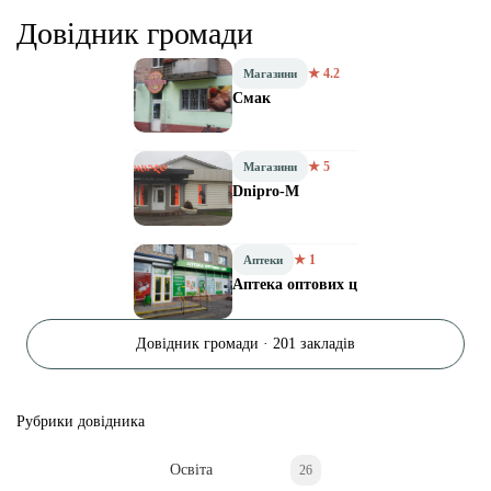
Довідник громади
★ 4.2
Магазини
Смак
★ 5
Магазини
Dnipro-M
★ 1
Аптеки
Аптека оптових ц
Довідник громади · 201 закладів
Рубрики довідника
Освіта
26