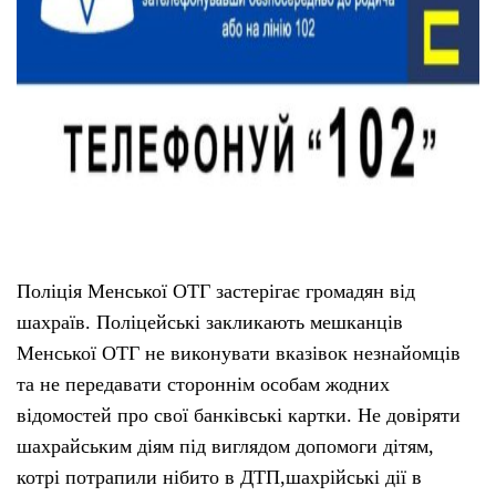
Поліція Менської ОТГ застерігає громадян від
шахраїв. Поліцейські закликають мешканців
Менської ОТГ не виконувати вказівок незнайомців
та не передавати стороннім особам жодних
відомостей про свої банківські картки. Не довіряти
шахрайським діям під виглядом допомоги дітям,
котрі потрапили нібито в ДТП,шахрійські дії в