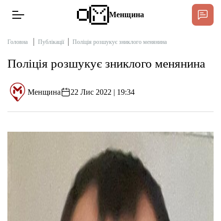
Менщина
Головна
Публікації
Поліція розшукує зниклого менянина
Поліція розшукує зниклого менянина
Новини
Підтримати
Менщина
22 Лис 2022 | 19:34
Інтерв’ю
Тексти
Публікації
Про нас
Бюджет