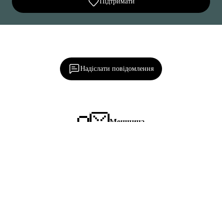
Підтримати
Ділися важливим, став запитання, обговорюй з
редакцією!
Надіслати повідомлення
Менщина
Написати нам