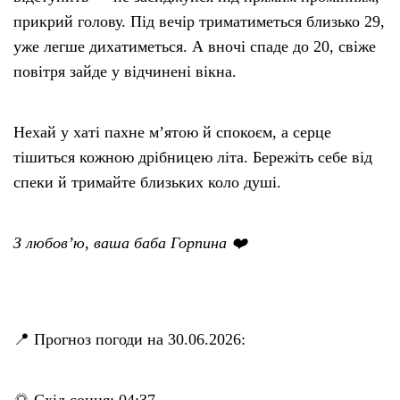
прикрий голову. Під вечір триматиметься близько 29,
уже легше дихатиметься. А вночі спаде до 20, свіже
повітря зайде у відчинені вікна.
Нехай у хаті пахне м’ятою й спокоєм, а серце
тішиться кожною дрібницею літа. Бережіть себе від
спеки й тримайте близьких коло душі.
З любов’ю, ваша баба Горпина ❤️
📍 Прогноз погоди на 30.06.2026:
🌅 Схід сонця: 04:37