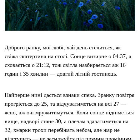
Тендери
Довідник
Доброго ранку, мої любі, хай день стелиться, як
Контакти
свіжа скатертина на столі. Сонце визирне о 04:37, а
сховається о 21:12, тож світла назбирається аж 16
Рекламні прайси
годин і 35 хвилин — довгий літній гостинець.
Підтримати «місцевих»
Найперше нині дасться взнаки спека. Зранку повітря
Редакційна політика
прогріється до 25, та відчуватиметься на всі 27 —
ясно, аж очі мружитимуться. Коли сонце підніметься
Етичний кодекс
вище, надворі стане 30, а плечам здаватиметься на
32, хмарки трохи перебіжать небом, але жар не
відступить — не засиджуйся під прямим промінням,