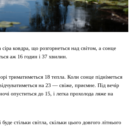
 сіра ковдра, що розгорнеться над світом, а сонце
ться аж 16 годин і 37 хвилин.
орі триматиметься 18 тепла. Коли сонце підніметься
, відчуватиметься на 23 — свіже, приємне. Під вечір
ночі опуститься до 15, і легка прохолода ляже на
 буде стільки світла, скільки цього довгого літнього