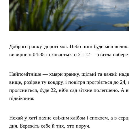
Доброго ранку, дорогі мої. Небо нині буде мов велика
визирне о 04:35 і сховається о 21:12 — світла набере
Найпомітніше — хмари зранку, щільні та важкі: надв
вище, розірве ту ковдру, і повітря прогріється до 24
проясниться, буде 22, ніби сад зітхне полегшено. А в
підвіконня.
Нехай у хаті пахне свіжим хлібом і спокоєм, а в серці
дня. Бережіть себе й тих, хто поруч.