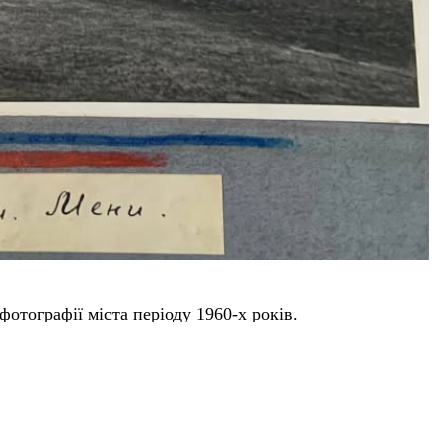
тографії міста періоду 1960-х років.
вер перед кінотеатром імені Богдана Хмельницького,
удинок культури та бібліотека.