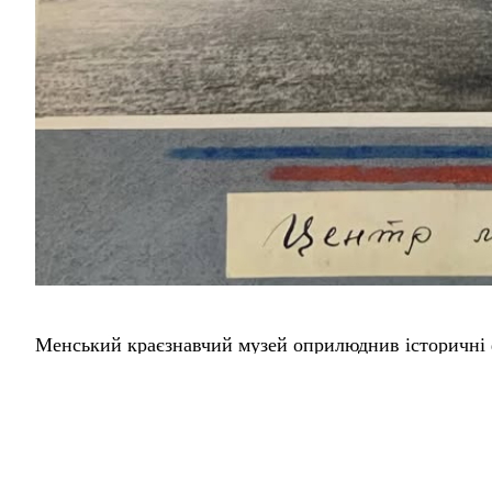
Менський краєзнавчий музей оприлюднив історичні фо
На знімках зафіксовані центральна частина Мени, ск
автобуси на зупинці, будівлі трьох шкіл, районний б