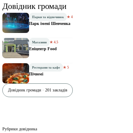
Довідник громади
★ 4
Парки та відпочинок
Парк імені Шевченка
★ 4.5
Магазини
Епіцентр Food
★ 5
Ресторани та кафе
Пічюмі
Довідник громади · 201 закладів
Рубрики довідника