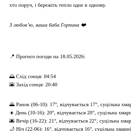
хто поруч, і бережіть тепло одне в одному.
З любов’ю, ваша баба Горпина ❤️
📍 Прогноз погоди на 18.05.2026:
🌅 Схід сонця: 04:54
🌇 Захід сонця: 20:40
🌄 Ранок (06-10): 17°, відчувається 17°, суцільна хма
☀️ День (10-16): 20°, відчувається 20°, суцільна хмар
🌆 Вечір (16-22): 21°, відчувається 22°, суцільна хма
🌙 Ніч (22-06): 16°, відчувається 16°, суцільна хмарн