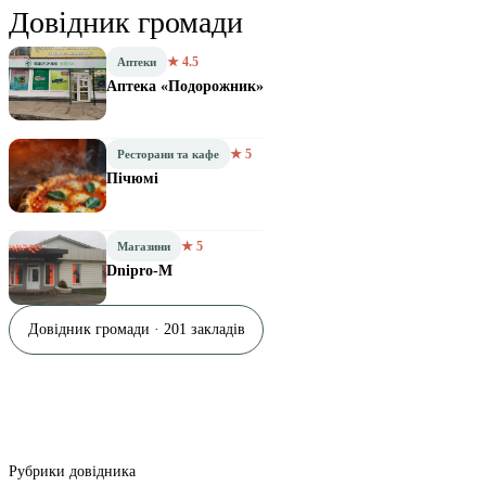
Довідник громади
★ 4.5
Аптеки
Аптека «Подорожник»
★ 5
Ресторани та кафе
Пічюмі
★ 5
Магазини
Dnipro-M
Довідник громади · 201 закладів
Рубрики довідника