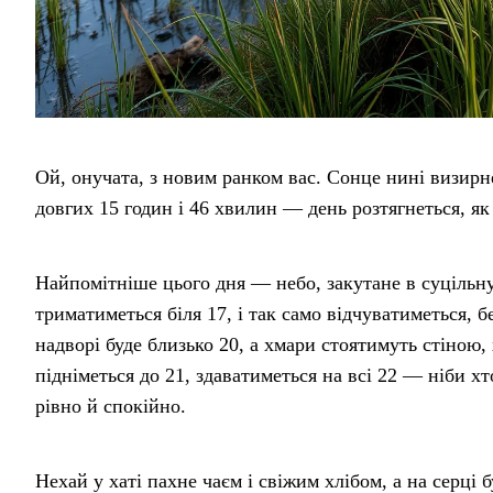
Ой, онучата, з новим ранком вас. Сонце нині визирне
довгих 15 годин і 46 хвилин — день розтягнеться, як 
Найпомітніше цього дня — небо, закутане в суцільну 
триматиметься біля 17, і так само відчуватиметься, б
надворі буде близько 20, а хмари стоятимуть стіною, 
підніметься до 21, здаватиметься на всі 22 — ніби хт
рівно й спокійно.
Нехай у хаті пахне чаєм і свіжим хлібом, а на серці 