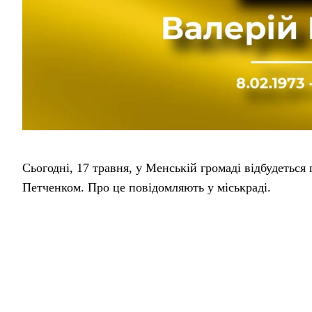
Сьогодні, 17 травня, у Менській громаді відбудетьс
Петченком. Про це повідомляють у міськраді.
Живий коридор для вшанування пам’яті воїна розпочн
міста. О 10:00 змінюється локація — формуватимуть
Відспівування відбудеться об 11:00 у церкві села Г