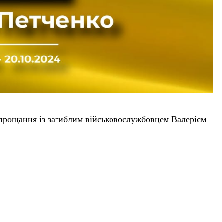
я прощання із загиблим військовослужбовцем Валерієм
еться у Мені о 9:30 від вулиці Шевченка через центр
 коридор пошани у селі Городище.
ородище. Мешканців громади закликають долучитися до