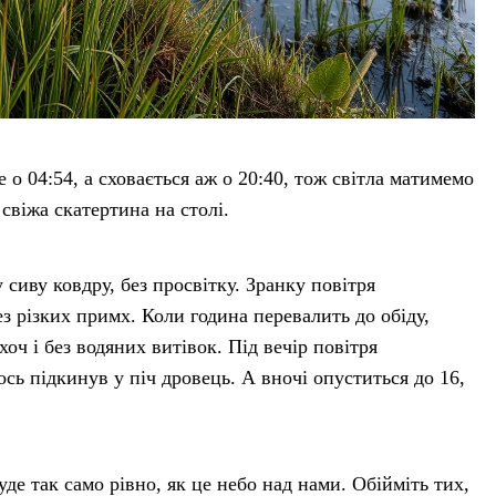
 о 04:54, а сховається аж о 20:40, тож світла матимемо
свіжа скатертина на столі.
сиву ковдру, без просвітку. Зранку повітря
ез різких примх. Коли година перевалить до обіду,
хоч і без водяних витівок. Під вечір повітря
ось підкинув у піч дровець. А вночі опуститься до 16,
буде так само рівно, як це небо над нами. Обійміть тих,