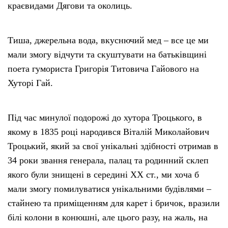
краєвидами Дягови та околиць.
Тиша, джерельна вода, вкуснючий мед – все це ми
мали змогу відчути та скуштувати на батьківщині
поета гумориста Григорія Титовича Гайового на
Хуторі Гай.
Під час минулої подорожі до хутора Троцького, в
якому в 1835 році народився Віталій Миколайович
Троцький, який за свої унікальні здібності отримав в
34 роки звання генерала, палац та родинний склеп
якого були знищені в середині ХХ ст., ми хоча б
мали змогу помилуватися унікальними будівлями –
стайнею та приміщенням для карет і бричок, вразили
білі колони в конюшні, але цього разу, на жаль, на