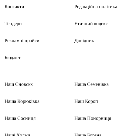
Контакти
Редакційна політика
Тендери
Етичний кодекс
Рекламні прайси
Довідник
Бюджет
Наш Сновськ
Наша Семенівка
Наша Корюківка
Наш Короп
Наша Сосниця
Наша Понорниця
Наші Холми
Наша Борзна