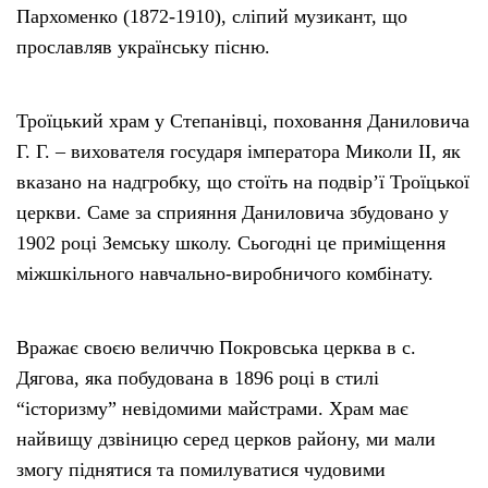
Пархоменко (1872-1910), сліпий музикант, що
прославляв українську пісню.
Троїцький храм у Степанівці, поховання Даниловича
Г. Г. – вихователя государя імператора Миколи ІІ, як
вказано на надгробку, що стоїть на подвір’ї Троїцької
церкви. Саме за сприяння Даниловича збудовано у
1902 році Земську школу. Сьогодні це приміщення
міжшкільного навчально-виробничого комбінату.
Вражає своєю величчю Покровська церква в с.
Дягова, яка побудована в 1896 році в стилі
“історизму” невідомими майстрами. Храм має
найвищу дзвіницю серед церков району, ми мали
змогу піднятися та помилуватися чудовими