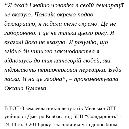
“Я дохід і майно чоловіка в своїй декларації
не вказую. Чоловік окремо подав
декларацію, я подала теж окремо. Це не
заборонено. І це не тільки цього року. Я
взагалі його не вказую. Я розумію, що
згідно дії чинного законодавства я
відношусь до тих категорій людей, які
підлягають першочергової перевірки. Будь
ласка. Я на це згодна”, – прокоментувала
Оксана Булавка.
В ТОП-3 землевласників депутатів Менської ОТГ
увійшов і Дмитро Ковбаса від БПП “Солідарність” –
24,14 га. З 2013 року є засновником і одноосібним