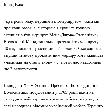
Інна Дудко:
“Два роки тому, першим веломаршрутом, яким ми
проїхали разом з Вікторією Неруш та групою
активістів був маршрут Мена-Дягова-Степанівка-
Волосківці-Мена, загальна протяжність маршруту –
40 км, кількість учасників – 7 чоловік. Сьогодні ми
вирішили знову проїхати цим маршрутом і кількість
учасників на старті знову 7… потім нас наздогнали
ще 3 велотуристи.
Відвідали Храм Успіння Пресвятої Богородиці в с.
Волосківцях, побудований у 1765 році, який на
сьогодні є найстарішим храмом району, в цьому ж
селі народився відомий український кобзар Терешко