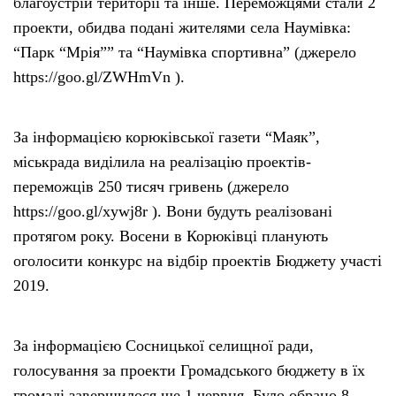
благоустрій території та інше. Переможцями стали 2
проекти, обидва подані жителями села Наумівка:
“Парк “Мрія”” та “Наумівка спортивна” (джерело
https://goo.gl/ZWHmVn ).
За інформацією корюківської газети “Маяк”,
міськрада виділила на реалізацію проектів-
переможців 250 тисяч гривень (джерело
https://goo.gl/xywj8r ). Вони будуть реалізовані
протягом року. Восени в Корюківці планують
оголосити конкурс на відбір проектів Бюджету участі
2019.
За інформацією Сосницької селищної ради,
голосування за проекти Громадського бюджету в їх
громаді завершилося ще 1 червня. Було обрано 8