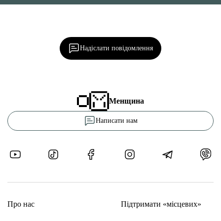
Ділися важливим, став запитання, обговорюй з
редакцією!
Надіслати повідомлення
Менщина
Написати нам
Про нас
Підтримати «місцевих»