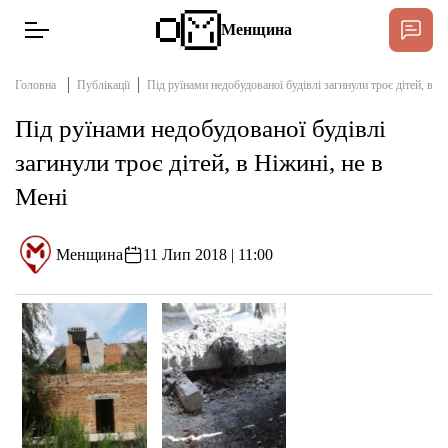
Менщина
Головна
Публікації
Під руїнами недобудованої будівлі загинули троє дітей, в Н
Під руїнами недобудованої будівлі
Новини
загинули троє дітей, в Ніжині, не в
Підтримати
Мені
Інтерв’ю
Менщина
11 Лип 2018 | 11:00
Тексти
Публікації
Про нас
Бюджет