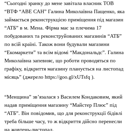
“Сьогодні зранку до мене завітала власник ТОВ
“ВТФ “АВЕ САН” Галина Миколаївна Пащенко, яка
займається реконструкцією приміщення під магазин
“АТБ” в м. Мена. Фірма має за плечима 17
побудованих та реконструйованих магазинів “АТБ”
по всій країні. Також вони будували магазини
“Екомаркети” та всім відомі “Макдональдс”. Галина
Миколаївна запевняє, що роботи проводяться по
графіку, відкриття магазину планується на листопад
місяць” (джерело https://goo.gl/xUTsfq ).
“Менщина” зв’язалася з Василем Кондаковим, який
надав приміщення магазину “Майстер Плюс” під
“АТБ”. Він повідомив, що для реконструкції бідівлі
треба більше часу, то ж відкриття дійсно перенесли
на жовтень-листопад.