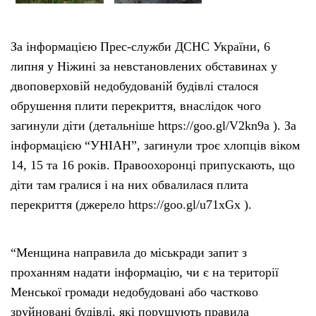
Тендери
За інформацією Прес-служби ДСНС України, 6
липня у Ніжині за невстановлених обставинах у
Довідник
двоповерховій недобудованій будівлі сталося
обрушення плити перекриття, внаслідок чого
Контакти
загинули діти (детальніше https://goo.gl/V2kn9a ). За
інформацією “УНІАН”, загинули троє хлопців віком
Рекламні прайси
14, 15 та 16 років. Правоохоронці припускають, що
діти там гралися і на них обвалилася плита
Підтримати «місцевих»
перекриття (джерело https://goo.gl/u71xGx ).
Редакційна політика
“Менщина направила до міськради запит з
Етичний кодекс
проханням надати інформацію, чи є на території
Менської громади недобудовані або частково
зруйновані будівлі, які порушують правила