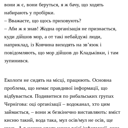
вони ж є, вони беруться, я ж бачу, що ходять
набирають у пробірки.
– Вважаєте, що щось приховують?
– Аби ж я знав! Жодна організація не признається,
куди дійшов мор, а от такі небайдужі люди,
наприклад, із Ковчина виходять на зв’язок і
повідомляють, що мор дійшов до Кладьківки, і там
зупинився.
Екологи не сидять на місці, працюють. Основна
проблема, що немає правдивої інформації, що
відбувається. Подивитися по рибальських групах
Чернігова: оці організації – водоканал, хто цим
займається, – вони ж безкінечно виставляють: вміст
кисню такий, вода така, мул осів/мул не осів, ще