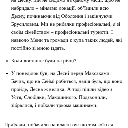
на Десну. Ми не сидимо на одному місці, щоб не
набридало – міняємо локації, об’їздили всю
Десну, починаючи від Оболоння і закінчуючи
Брусиловим. Ми не рибалки професіональні, я зі
своїм сімейством – професіональні туристи. І
навколо Мени та громади є купа таких людей, які
постійно зі мною їздять.
Коли востаннє були на річці?
У понеділок був, на Десні перед Максаками.
Бачив, що на Сеймі робиться, надія була, що воно
пройде, Десна ж велика. А тоді пішли відео з
Устя, Слобідки, Макошиного. Подзвонили,
зібралися, і поїхали трьома машинами.
Приїхали, побачили на власні очі що там коїться.