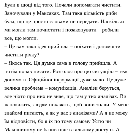
Були в шоці від того. Почали допомагати чистити.
Заночували у Максаках. Там така кількість риби
була, що це просто словами не передати. Наскільки
ми могли там почистити і позакопувати – робили
все, що могли.
– Це вам така ідея прийшла – поїхати і допомогти
чистити річку?
– Якось так. Ця думка сама в голову прийшла. А
потім почав писати. Розголос про цю ситуацію – теж
допомога. Офіційної інформації дуже мало. Це дуже
велика проблема – комунікація. Аналізи беруться,
але ніхто про них не знає, що там у тих аналізах. Ви
ж покажіть, людям покажіть, щоб вони знали. У мене
знайомі питають, а як у вас з аналізами? А я не можу
їм відповісти, бо я їх по тому самому Устю чи
Макошиному не бачив ніде в вільному доступі. А