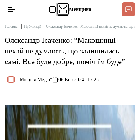
Менщина
Головна
Публікації
Олександр Ісаченко: “Макошинці нехай не думають, що зали
Олександр Ісаченко: “Макошинці
Новини
нехай не думають, що залишились
Підтримати
самі. Все буде добре, поміч їм буде”
Інтерв’ю
"Місцеві Медіа"
06 Вер 2024 | 17:25
Тексти
Публікації
Про нас
Бюджет