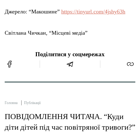
Джерело: “Макошине”
https://tinyurl.com/4jshy63h
Світлана Чичкан, “Місцеві медіа”
Поділитися у соцмережах
Головна
Публікації
ПОВІДОМЛЕННЯ ЧИТАЧА. “Куди
діти дітей під час повітряної тривоги?”