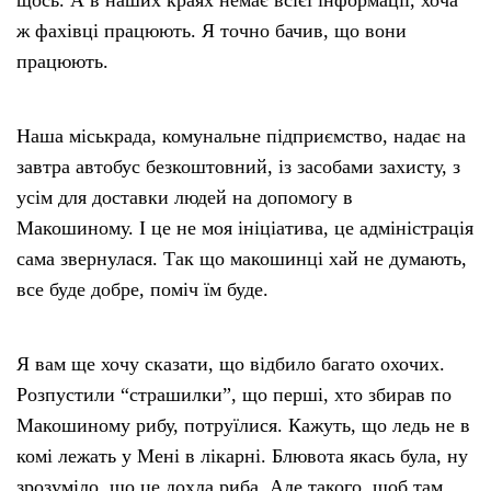
щось. А в наших краях немає всієї інформації, хоча
ж фахівці працюють. Я точно бачив, що вони
працюють.
Наша міськрада, комунальне підприємство, надає на
завтра автобус безкоштовний, із засобами захисту, з
усім для доставки людей на допомогу в
Макошиному. І це не моя ініціатива, це адміністрація
сама звернулася. Так що макошинці хай не думають,
все буде добре, поміч їм буде.
Я вам ще хочу сказати, що відбило багато охочих.
Розпустили “страшилки”, що перші, хто збирав по
Макошиному рибу, потруїлися. Кажуть, що ледь не в
комі лежать у Мені в лікарні. Блювота якась була, ну
зрозуміло, що це дохла риба. Але такого, щоб там