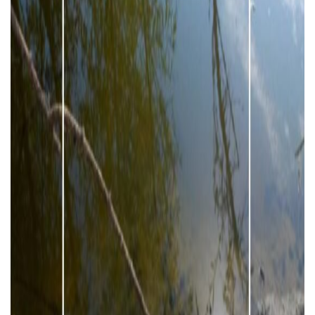
Тендери
Довідник
Контакти
Рекламні прайси
Підтримати «місцевих»
Редакційна політика
Етичний кодекс