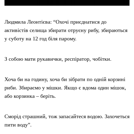
Людмила Леонтієва: “Охочі приєднатися до
активістів селища збирати отруєну рибу, збираються
у суботу на 12 год біля парому.
З собою мати рукавички, респіратор, чобітки.
Хоча би на годину, хоча би зібрати по одній корзині
риби. Збираємо у мішки. Якщо є вдома один мішок,
або корзинка – беріть.
Сморід страшний, тож запасайтеся водою. Захочеться
пити воду”.