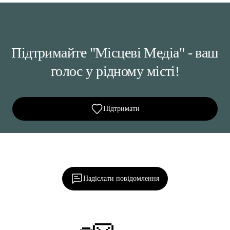
Підтримайте "Місцеві Медіа" - ваш
голос у рідному місті!
Підтримати
Ділися важливим, став запитання, обговорюй з
редакцією!
Надіслати повідомлення