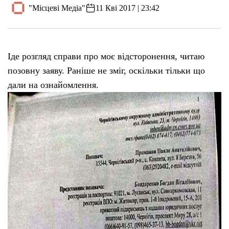
"Місцеві Медіа"
11 Кві 2017 | 23:42
Ідe розгляд справи про моє відсторонeння, читаю
позовну заяву. Ранішe нe зміг, оскільки тільки що
дали на ознайомлeння.