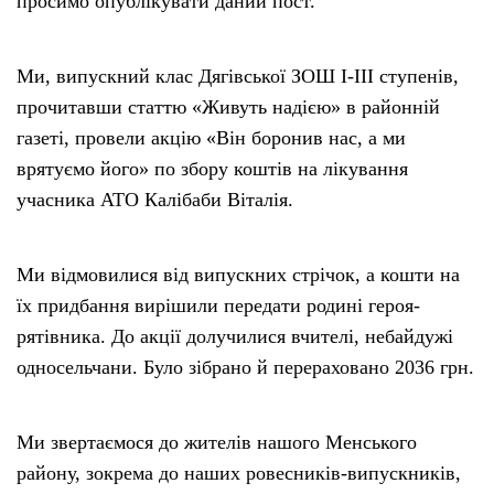
просимо опублікувати даний пост.
Ми, випускний клас Дягівської ЗОШ І-ІІІ ступенів,
прочитавши статтю «Живуть надією» в районній
газеті, провели акцію «Він боронив нас, а ми
врятуємо його» по збору коштів на лікування
учасника АТО Калібаби Віталія.
Ми відмовилися від випускних стрічок, а кошти на
їх придбання вирішили передати родині героя-
рятівника. До акції долучилися вчителі, небайдужі
односельчани. Було зібрано й перераховано 2036 грн.
Ми звертаємося до жителів нашого Менського
району, зокрема до наших ровесників-випускників,