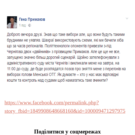
https://www.facebook.com/permalink.php?
story_fbid=1849908648668160&id=100009471297975
Поділитися у соцмережах