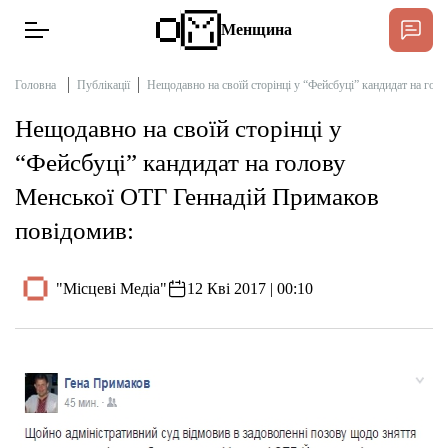
Менщина
Головна
Публікації
Нещодавно на своїй сторінці у “Фейсбуці” кандидат на го
Нещодавно на своїй сторінці у
Новини
“Фейсбуці” кандидат на голову
Підтримати
Менської ОТГ Геннадій Примаков
Інтерв’ю
повідомив:
Тексти
"Місцеві Медіа"
12 Кві 2017 | 00:10
Публікації
Про нас
Бюджет