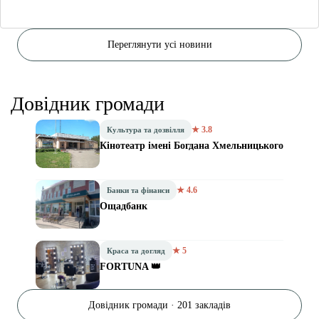
Переглянути усі новини
Довідник громади
★ 3.8
Культура та дозвілля
Кінотеатр імені Богдана Хмельницького
★ 4.6
Банки та фінанси
Ощадбанк
★ 5
Краса та догляд
FORTUNA 👑
Довідник громади · 201 закладів