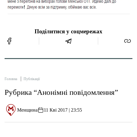
Тендери
Довідник
Поділитися у соцмережах
Контакти
Рекламні прайси
Головна
Публікації
Підтримати «місцевих»
Рубрика “Анонімні повідомлення”
Редакційна політика
Менщина
11 Кві 2017 | 23:55
Етичний кодекс