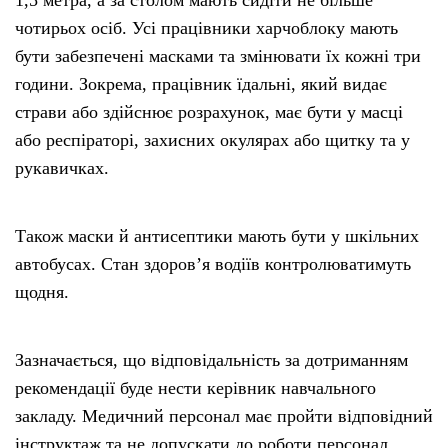
1,5 метра, а за столом мають сидіти не більше
чотирьох осіб. Усі працівники харчоблоку мають
бути забезпечені масками та змінювати їх кожні три
години. Зокрема, працівник їдальні, який видає
страви або здійснює розрахунок, має бути у масці
або респіраторі, захисних окулярах або щитку та у
рукавичках.
Також маски й антисептики мають бути у шкільних
автобусах. Стан здоров’я водіїв контролюватимуть
щодня.
Зазначається, що відповідальність за дотриманням
рекомендації буде нести керівник навчального
закладу. Медичний персонал має пройти відповідний
інструктаж та не допускати до роботи персонал,