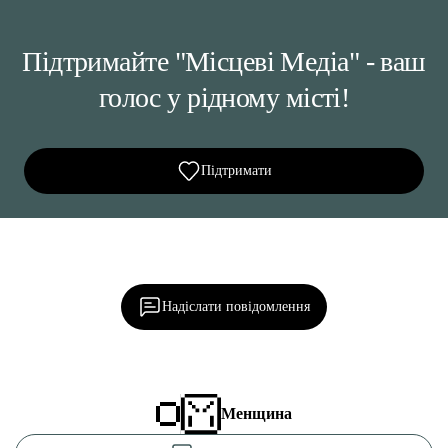
Підтримайте "Місцеві Медіа" - ваш
голос у рідному місті!
Підтримати
Ділися важливим, став запитання, обговорюй з
редакцією!
Надіслати повідомлення
Менщина