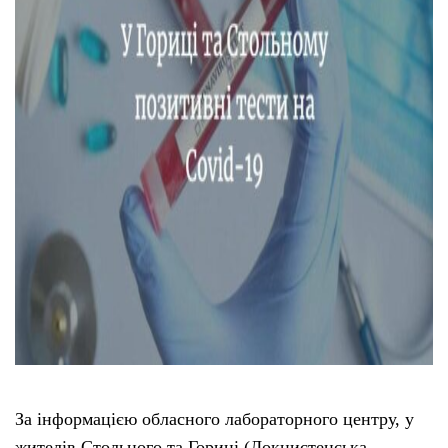
Тендери
Довідник
Контакти
Рекламні прайси
Підтримати «місцевих»
Редакційна політика
Етичний кодекс
За інформацією обласного лабораторного центру, у
жителів Стольного та Гориці (Локнистенська