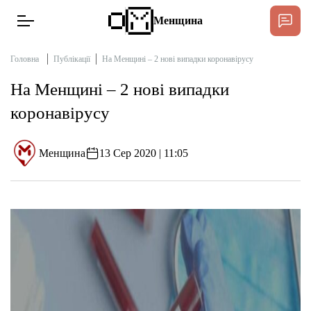
Менщина
Головна
Публікації
На Менщині – 2 нові випадки коронавірусу
На Менщині – 2 нові випадки
Новини
коронавірусу
Підтримати
Інтерв’ю
Менщина
13 Сер 2020 | 11:05
Тексти
Публікації
Про нас
Бюджет