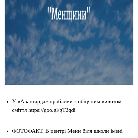
У «Авангарда» проблеми з обіцяним вивозом
сміття https://goo.gl/gT2qdi
ФОТОФАКТ. В центрі Мени біля школи імені