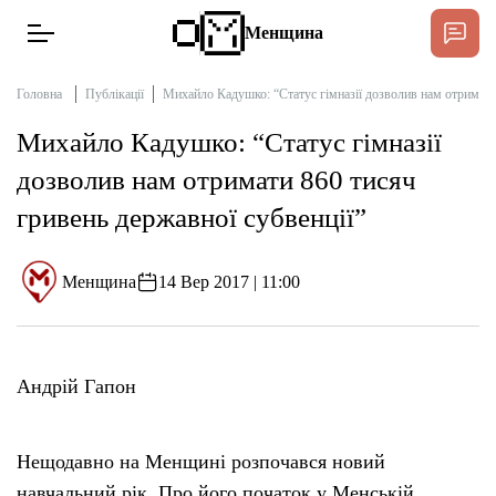
Менщина
Головна
Публікації
Михайло Кадушко: “Статус гімназії дозволив нам отримати 
Михайло Кадушко: “Статус гімназії
Новини
дозволив нам отримати 860 тисяч
Пі
гривень державної субвенції”
Інтерв’ю
Менщина
14 Вер 2017 | 11:00
Тексти
Публікації
Андрій Гапон
Про нас
Нещодавно на Менщині розпочався новий
Бюджет
навчальний рік. Про його початок у Менській