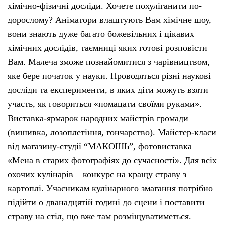
хімічно-фізичні досліди. Хочете похуліганити по-
дорослому? Аніматори влаштують Вам хімічне шоу,
вони знають дуже багато божевільних і цікавих
хімічних дослідів, таємниці яких готові розповісти
Вам. Малеча зможе познайомитися з чарівництвом,
яке бере початок у науки. Проводяться різні наукові
досліди та експерименти, в яких діти можуть взяти
участь, як говориться «помацати своїми руками».
Виставка-ярмарок народних майстрів громади
(вишивка, лозоплетіння, гончарство). Майстер-класи
від магазину-студії “МАКОШЬ”, фотовиставка
«Мена в старих фотографіях до сучасності». Для всіх
охочих кулінарів – конкурс на кращу страву з
картоплі. Учасникам кулінарного змагання потрібно
підійти о дванадцятій годині до сцени і поставити
страву на стіл, що вже там розміщуватиметься.