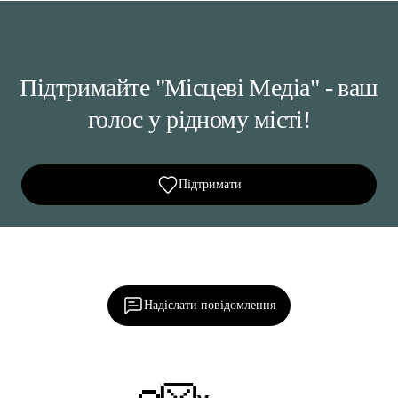
Підтримайте "Місцеві Медіа" - ваш
голос у рідному місті!
Підтримати
Ділися важливим, став запитання, обговорюй з
редакцією!
Надіслати повідомлення