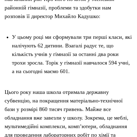
районній гімназії, проблеми та здобутки нам
Тендери
розповів її директор Михайло Кадушко:
Довідник
У цьому році ми сформували три перші класи, які
налічують 62 дитини. Взагалі радує те, що
Контакти
кількість учнів у гімназії за останні два роки
трохи зросла. Торік у гімназії навчалося 594 учні,
Рекламні прайси
а на сьогодні маємо 601.
Підтримати «місцевих»
Цього року наша школа отримала державну
Редакційна політика
субвенцію, на покращення матеріально-технічної
бази у розмірі 860 тисяч гривень. Майже все
Етичний кодекс
обладнання вже завезли у школу. Зокрема, це меблі,
мультимедійні комплекси, комп’ютери, обладнання
для проведення лабораторних робіт по хімії та