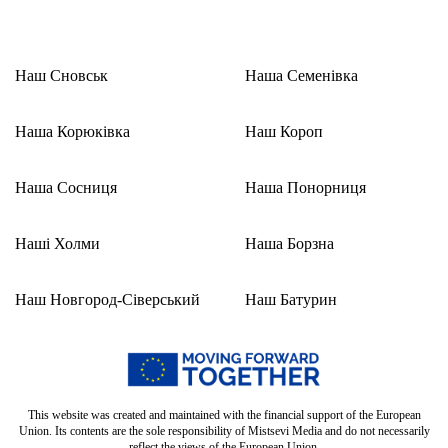
Наш Сновськ
Наша Семенівка
Наша Корюківка
Наш Короп
Наша Сосниця
Наша Понорниця
Наші Холми
Наша Борзна
Наш Новгород-Сіверський
Наш Батурин
This website was created and maintained with the financial support of the European
Union. Its contents are the sole responsibility of Mistsevi Media and do not necessarily
reflect the views of the European Union.