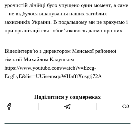
урочистій лінійці було упущено один момент, а саме
– не відбулося вшанування наших загиблих
захисників України. В подальшому ми це врахуємо і
при організації свят обов’язково згадаємо про них.
Відеоінтерв’ю з директором Менської районної
гімназії Михайлом Кадушком
https://www.youtube.com/watch?v=Ezcg-
EcgLyE&list=UUisemsqoWHafftXosgtj72A
Поділитися у соцмережах